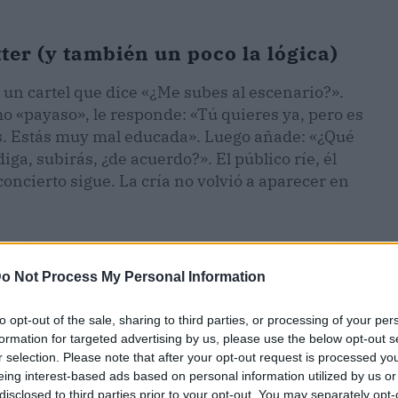
ter (y también un poco la lógica)
 un cartel que dice «¿Me subes al escenario?».
o «payaso», le responde: «Tú quieres ya, pero es
as. Estás muy mal educada». Luego añade: «¿Qué
ga, subirás, ¿de acuerdo?». El público ríe, él
oncierto sigue. La cría no volvió a aparecer en
 y la mayoría de los comentarios no han sido
ntante humilló a una fan sin necesidad, aunque
o Not Process My Personal Information
oma con retranca andaluza.
to opt-out of the sale, sharing to third parties, or processing of your per
formation for targeted advertising by us, please use the below opt-out s
r selection. Please note that after your opt-out request is processed y
eing interest-based ads based on personal information utilized by us or
disclosed to third parties prior to your opt-out. You may separately opt-