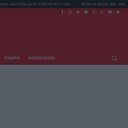
íclope en los X-Men del MCU y Hea...
Rosalía en Buenos Aires: detiene el tráfico y se
TIEMPO
VIDEOJUEGOS