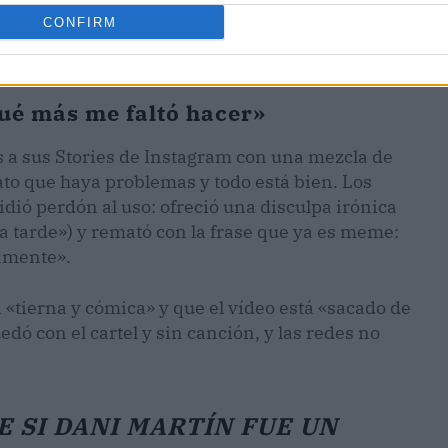
CONFIRM
ué más me faltó hacer»
eos a sus Stories de Instagram con una mezcla de
ato que haya problemas y todo está bien. Los
dió perdón al uso: ofreció una disculpa irónica
ta tarde») y remató con la frase que ya es meme:
mamente».
 «tierna y cómica» y que el vídeo está «sacado de
edó con el cartel y sin canción, y las redes no
E SI DANI MARTÍN FUE UN