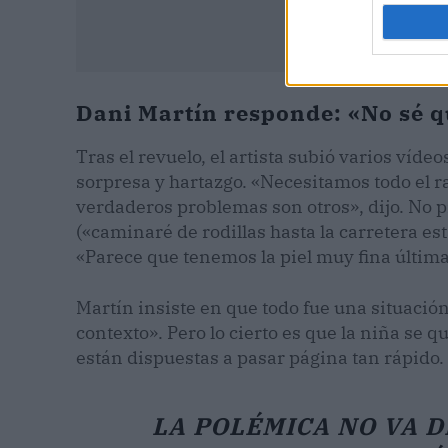
Dani Martín responde: «No sé q
Tras el revuelo, el artista subió varios víd
sorpresa y hartazgo. «Necesitamos todo el r
verdaderos problemas son otros», dijo. No pi
(«caminaré de rodillas hasta la carretera es
«Parece que tenemos la piel muy fina últi
Martín insiste en que todo fue una situación
contexto». Pero lo cierto es que la niña se qu
están dispuestas a pasar página tan rápido.
LA POLÉMICA NO VA D