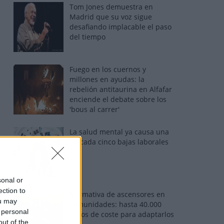
Tom Jones demuestra en
Madrid que su voz sigue
desafiando implacable el paso
del tiempo
Fuego en los cuernos y
millones en ayudas: la
rebelión antitaurina en Alfafar
enciende el debate sobre los
'bous al carrer'
La salud mental ya causa una
de cada cinco bajas laborales
sonal or
ection to
Normativa de ascensores en
ou may
comunidades: hasta 40.000
 personal
euros de coste para adaptarlos
out of the