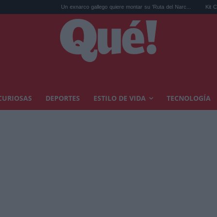
Un exnarco gallego quiere montar su 'Ruta del Narc...
Kit Connor será C
CURIOSAS
DEPORTES
ESTILO DE VIDA
TECNOLOGÍA