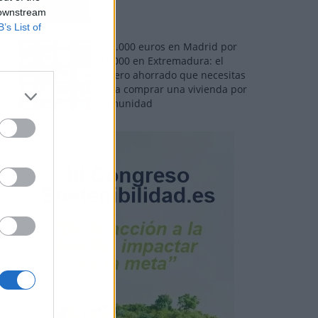
 downstream
B’s List of
110.000 euros en Madrid por
31.000 en Extremadura: el
dinero ahorrado que necesitas
para comprar una vivienda por
comunidad