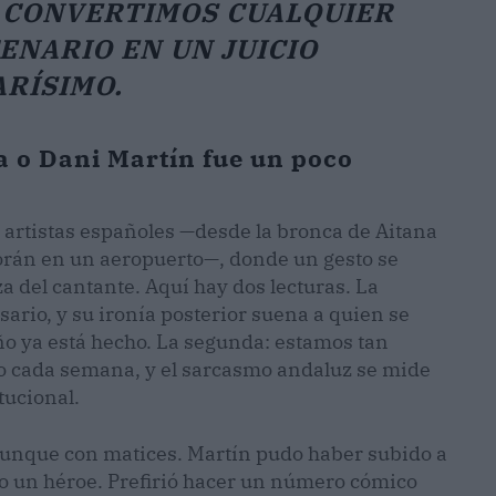
É CONVERTIMOS CUALQUIER
ENARIO EN UN JUICIO
RÍSIMO.
a o Dani Martín fue un poco
on artistas españoles —desde la bronca de Aitana
borán en un aeropuerto—, donde un gesto se
a del cantante. Aquí hay dos lecturas. La
ario, y su ironía posterior suena a quien se
ño ya está hecho. La segunda: estamos tan
o cada semana, y el sarcasmo andaluz se mide
tucional.
aunque con matices. Martín pudo haber subido a
o un héroe. Prefirió hacer un número cómico