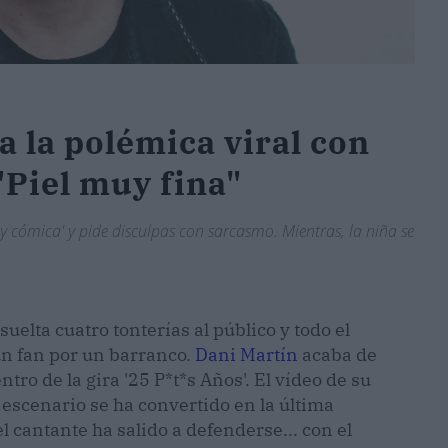
 la polémica viral con
"Piel muy fina"
 y cómica' y pide disculpas con sarcasmo. Mientras, la niña se
suelta cuatro tonterías al público y todo el
un fan por un barranco.
Dani Martín
acaba de
ro de la gira '25 P*t*s Años'. El vídeo de su
 escenario se ha convertido en la última
 el cantante ha salido a defenderse... con el