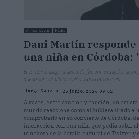
Últimas noticias
Música
Dani Martín responde a
una niña en Córdoba: 
El cantante asegura que todo fue una situación 'tierna
quedó sin cumplir su sueño y las redes hierven.
Jorge Sanz
25 junio, 2026 09:52
A veces, entre canción y canción, un artista 
mundo reacciona como si hubiera tirado a 
comprobarlo en su concierto de Córdoba, dent
interacción con una niña que pedía subir al
trinchera de la batalla cultural de Twitter, y