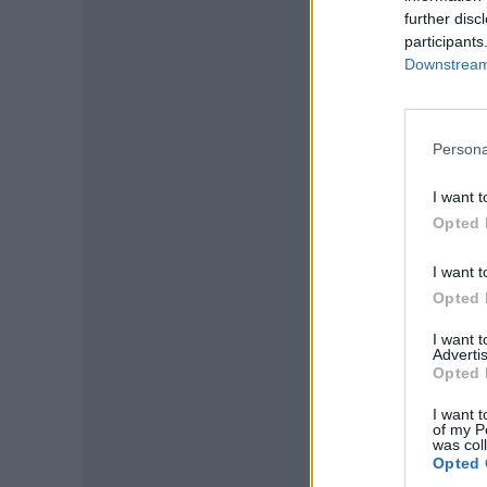
further disc
participants
Downstream 
Persona
I want t
Opted 
P
I want t
Opted 
I want 
Advertis
Opted 
I want t
of my P
was col
Opted 