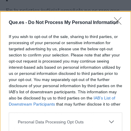
En la práctica judicial española no es raro que
un juez restrinja la movilidad de un investigado
Que.es -
Do Not Process My Personal Information
cuando los delitos son graves y hay un juicio
con jurado en el horizonte. Sin embargo, la
If you wish to opt-out of the sale, sharing to third parties, or
defensa alega que aplicar estas cautelas a una
processing of your personal or sensitive information for
persona sin antecedentes penales y con arraigo
targeted advertising by us, please use the below opt-out
familiar, laboral y social supone un exceso.
El
section to confirm your selection. Please note that after your
Tribunal Superior de Justicia de Madrid
opt-out request is processed you may continue seeing
interest-based ads based on personal information utilized by
tendrá que pronunciarse en las próximas
us or personal information disclosed to third parties prior to
semanas sobre si confirma o revoca las tres
your opt-out. You may separately opt-out of the further
restricciones
.
disclosure of your personal information by third parties on the
IAB’s list of downstream participants. This information may
Más allá del debate jurídico, la decisión de
also be disclosed by us to third parties on the
IAB’s List of
Downstream Participants
that may further disclose it to other
Peinado devuelve al primer plano la estrategia
third parties.
procesal de las acusaciones populares.
Organizaciones como Hazte Oír han logrado
Personal Data Processing Opt Outs
mantener vivo un caso que, en otras