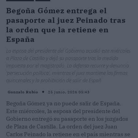
Begoña Gómez entrega el
pasaporte al juez Peinado tras
la orden que la retiene en
España
La esposa del presidente del Gobierno acudió este miércoles
a Plaza de Castilla y dejó su pasaporte tras la medida
impuesta por el magistrado. La defensa recurre y denuncia
'persecución política', mientras el juez mantiene las firmas
quincenales y la prohibición de salir de Españ
25 junio, 2026 05:43
Gonzalo Rubio
Begoña Gómez ya no puede salir de España.
Este miércoles, la esposa del presidente del
Gobierno entregó su pasaporte en los juzgados
de Plaza de Castilla. La orden del juez Juan
Carlos Peinado la retiene en el país mientras se