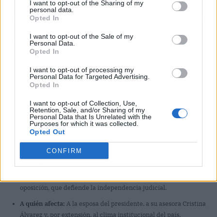
I want to opt-out of the Sharing of my
circunstancias, quizá habría acabado
personal data.
archivado. La defensa de Gómez ya anunció que
Opted In
seguirá combatiendo en todas las instancias.
I want to opt-out of the Sale of my
Mientras tanto, la esposa del presidente tendrá
Personal Data.
Opted In
que personarse cada quince días en los
juzgados de Plaza de Castilla y no podrá cruzar
I want to opt-out of processing my
Personal Data for Targeted Advertising.
la frontera.
Opted In
📌 En claves: lo que debes saber
I want to opt-out of Collection, Use,
Retention, Sale, and/or Sharing of my
Personal Data that Is Unrelated with the
Purposes for which it was collected.
Qué ha pasado:
Begoña Gómez ha entregado su pasaporte por
Opted Out
orden del juez Peinado, quien la envió a juicio con jurado
popular.
CONFIRM
Por qué te importa:
Las medidas cautelares alimentan la
pugna política entre el Gobierno, que denuncia lawfare, y la
oposición, que defiende la independencia judicial.
A quién afecta:
A la esposa del presidente, a su asesora Cristina
Álvarez y, por extensión, al clima institucional del país.