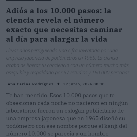
Adiós a los 10.000 pasos: la
ciencia revela el número
exacto que necesitas caminar
al día para alargar la vida
Llevas años persiguiendo una cifra inventada por una
empresa japonesa de podómetros en 1965. La ciencia
acaba de liberar tu conciencia con un número mucho más
asequible y respaldado por 57 estudios y 160.000 personas.
22 junio, 2026 08:00
Ana Carina Rodríguez
Te han mentido. Esos 10.000 pasos que te
obsesionan cada noche no nacieron en ningún
laboratorio: fueron un eslogan publicitario de
una empresa japonesa que en 1965 diseñó su
podómetro con ese nombre porque el kanji del
número 10.000 se parecía a un hombre