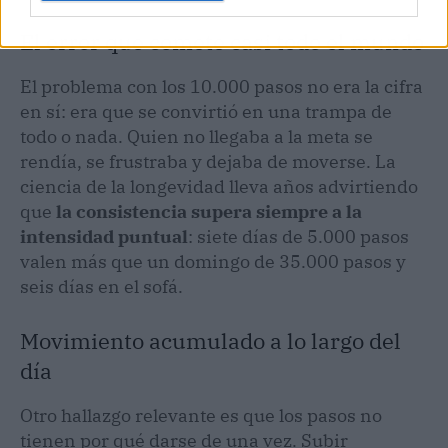
El error que comete casi todo el mundo
El problema con los 10.000 pasos no era la cifra
en sí: era que se convirtió en una trampa de
todo o nada. Quien no llegaba a la meta se
rendía, se frustraba y dejaba de moverse. La
ciencia de la longevidad lleva años advirtiendo
que
la consistencia supera siempre a la
intensidad puntual
: siete días de 5.000 pasos
valen más que un domingo de 35.000 pasos y
seis días en el sofá.
Movimiento acumulado a lo largo del
día
Otro hallazgo relevante es que los pasos no
tienen por qué darse de una vez. Subir