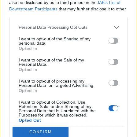
also be disclosed by us to third parties on the
IAB’s List of
Downstream Participants
that may further disclose it to other
third parties.
Personal Data Processing Opt Outs
I want to opt-out of the Sharing of my
personal data.
Menores de 60 años
: la reducción del riesgo sigue creciendo
Opted In
hasta los 8.000-10.000 pasos.
I want to opt-out of the Sale of my
Entre 60 y 75 años
: el punto de mayor beneficio se sitúa en
Personal Data.
Opted In
6.000-8.000 pasos.
Mayores de 75 años
: con 4.000-5.000 pasos ya se observan
I want to opt-out of processing my
Personal Data for Targeted Advertising.
reducciones significativas de mortalidad.
Opted In
Personas muy sedentarias
: a partir de 4.300 pasos diarios, el
I want to opt-out of Collection, Use,
riesgo cardíaco baja un 10%.
Retention, Sale, and/or Sharing of my
Personal Data that Is Unrelated with the
Purposes for which it was collected.
Por qué la ciencia de la longevidad
Opted Out
apunta a la constancia, no a la
cantidad
CONFIRM