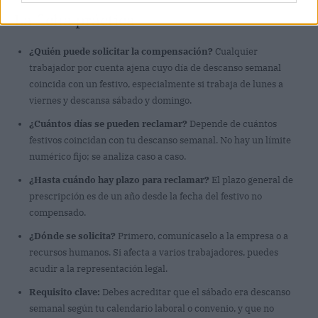
La ficha práctica
¿Quién puede solicitar la compensación?
Cualquier
trabajador por cuenta ajena cuyo día de descanso semanal
coincida con un festivo, especialmente si trabaja de lunes a
viernes y descansa sábado y domingo.
¿Cuántos días se pueden reclamar?
Depende de cuántos
festivos coincidan con tu descanso semanal. No hay un límite
numérico fijo; se analiza caso a caso.
¿Hasta cuándo hay plazo para reclamar?
El plazo general de
prescripción es de un año desde la fecha del festivo no
compensado.
¿Dónde se solicita?
Primero, comunícaselo a la empresa o a
recursos humanos. Si afecta a varios trabajadores, puedes
acudir a la representación legal.
Requisito clave:
Debes acreditar que el sábado era descanso
semanal según tu calendario laboral o convenio, y que no