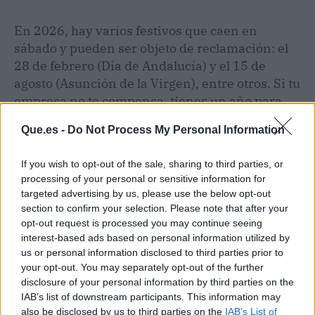
En 2026, hay varios festivos que caen en
sábado y pueden ser objeto de reclamación: el
28 de febrero (Día de Andalucía) y el 15 de
agosto (Asunción de la Virgen), entre otros. Si tu
empresa no te compensa, tienes un año para
reclamar, aunque la jurisprudencia reciente no
Que.es -
Do Not Process My Personal Information
reconoce automáticamente compensaciones
por festivos anteriores a la sentencia. Más vale
If you wish to opt-out of the sale, sharing to third parties, or
centrarse en los actuales.
processing of your personal or sensitive information for
targeted advertising by us, please use the below opt-out
section to confirm your selection. Please note that after your
opt-out request is processed you may continue seeing
interest-based ads based on personal information utilized by
us or personal information disclosed to third parties prior to
your opt-out. You may separately opt-out of the further
disclosure of your personal information by third parties on the
IAB’s list of downstream participants. This information may
also be disclosed by us to third parties on the
IAB’s List of