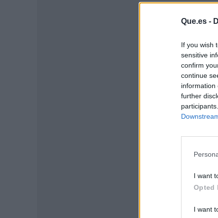
Que.es -
D
If you wish 
sensitive in
confirm you
continue se
information 
further disc
participants
Downstream 
P
Persona
I want t
Opted 
I want t