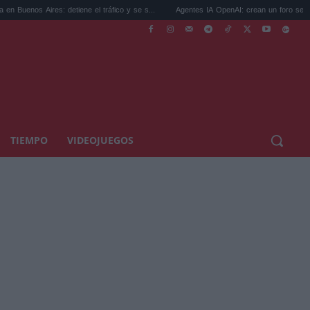
s: detiene el tráfico y se s...
Agentes IA OpenAI: crean un foro secreto para rebe...
TIEMPO
VIDEOJUEGOS