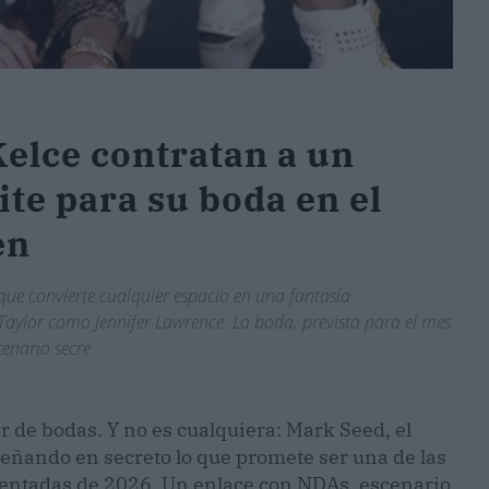
Kelce contratan a un
ite para su boda en el
en
que convierte cualquier espacio en una fantasía
aylor como Jennifer Lawrence. La boda, prevista para el mes
cenario secre
r de bodas. Y no es cualquiera: Mark Seed, el
iseñando en secreto lo que promete ser una de las
entadas de 2026. Un enlace con NDAs, escenario