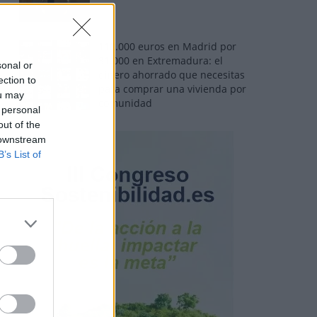
110.000 euros en Madrid por
31.000 en Extremadura: el
sonal or
dinero ahorrado que necesitas
ection to
para comprar una vivienda por
ou may
comunidad
 personal
out of the
 downstream
B’s List of