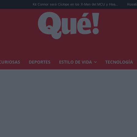
Kit Connor será Cíclope en los X-Men del MCU y Hea...
Rosalía en Buenos Aire
CURIOSAS
DEPORTES
ESTILO DE VIDA
TECNOLOGÍA