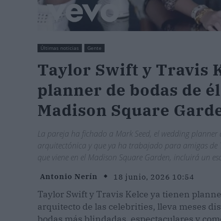
Últimas noticias
Gente
Taylor Swift y Travis 
planner de bodas de él
Madison Square Gard
La pareja ha fichado a Mark Seed, el wedding planner 
arquitectónica y que ya ha trabajado para amigas de T
que viene en el Madison Square Garden, incluirá un es
Antonio Nerín
18 junio, 2026 10:54
Taylor Swift y Travis Kelce ya tienen planne
arquitecto de las celebrities, lleva meses d
bodas más blindadas, espectaculares y com