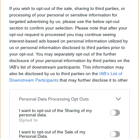
If you wish to opt-out of the sale, sharing to third parties, or
processing of your personal or sensitive information for
targeted advertising by us, please use the below opt-out
section to confirm your selection. Please note that after your
opt-out request is processed you may continue seeing
interest-based ads based on personal information utilized by
us or personal information disclosed to third parties prior to
your opt-out. You may separately opt-out of the further
disclosure of your personal information by third parties on the
IAB’s list of downstream participants. This information may
also be disclosed by us to third parties on the
IAB’s List of
Downstream Participants
that may further disclose it to other
third parties.
QUE UNA SERIE ESTRENADA
Personal Data Processing Opt Outs
HACE MÁS DE UN AÑO
I want to opt-out of the Sharing of my
LIDERE EL RANKING DE
personal data.
Opted In
NETFLIX EN TRES DÍAS
I want to opt-out of the Sale of my
DEMUESTRA QUE EL BOCA A
Personal Data.