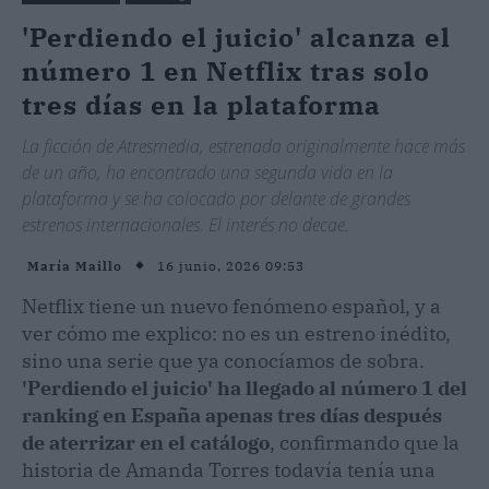
'Perdiendo el juicio' alcanza el
número 1 en Netflix tras solo
tres días en la plataforma
La ficción de Atresmedia, estrenada originalmente hace más
de un año, ha encontrado una segunda vida en la
plataforma y se ha colocado por delante de grandes
estrenos internacionales. El interés no decae.
16 junio, 2026 09:53
María Maillo
Netflix tiene un nuevo fenómeno español, y a
ver cómo me explico: no es un estreno inédito,
sino una serie que ya conocíamos de sobra.
'Perdiendo el juicio' ha llegado al número 1 del
ranking en España apenas tres días después
de aterrizar en el catálogo
, confirmando que la
historia de Amanda Torres todavía tenía una