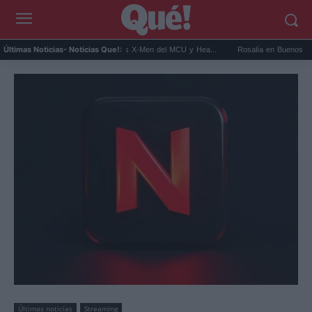
t Connor será Cíclope en los X-Men del MCU y Hea...
Rosalía en Buenos Aires: detien
Últimas Noticias
- Noticias Que!:
Últimas noticias
Streaming