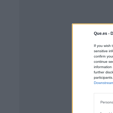
Que.es -
D
If you wish 
sensitive in
confirm you
continue se
information 
P
further disc
participants
Downstream 
Persona