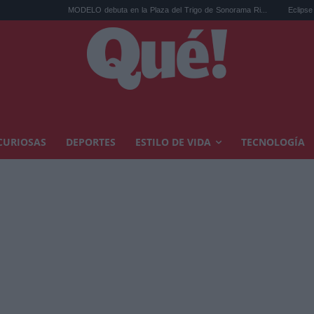
MODELO debuta en la Plaza del Trigo de Sonorama Ri...
Eclipse solar en Cariñ
CURIOSAS
DEPORTES
ESTILO DE VIDA
TECNOLOGÍA