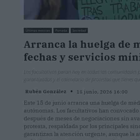
Últimas noticias
Portada
Sociedad
Arranca la huelga de 
fechas y servicios mí
Los facultativos paran hoy en todas las comunidades p
garantizados y el calendario de protestas que tienes qu
Rubén González
15 junio, 2026 16:00
Este 15 de junio arranca una huelga de méd
autónomas. Los facultativos han convocado p
después de meses de negociaciones sin avan
protesta, respaldada por los principales sin
garantizan la atención urgente, aunque la 