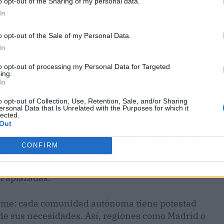
o opt-out of the Sharing of my personal data.
In
o opt-out of the Sale of my Personal Data.
In
to opt-out of processing my Personal Data for Targeted
ing.
s en toda España
In
o opt-out of Collection, Use, Retention, Sale, and/or Sharing
 a la huelga se equilibra con el derecho a la
ersonal Data that Is Unrelated with the Purposes for which it
ctado con las comunidades unas franjas mínimas
lected.
Out
nal habitual, dependiendo del servicio. Las
idados intensivos, los quirófanos de emergencia
CONFIRM
dos al 100%. En atención primaria, los centros de
na básica para atender casos urgentes, aunque
n aplazadas.
orme: cada comunidad autónoma tiene potestad
 de sus necesidades. Así, regiones como Madrid o