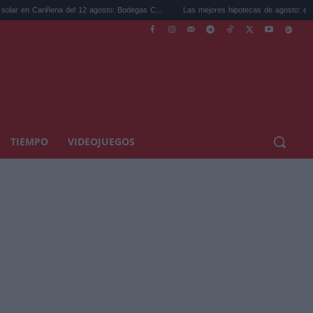
ena del 12 agosto: Bodegas C...
Las mejores hipotecas de agosto: el TAE más compet
TIEMPO
VIDEOJUEGOS