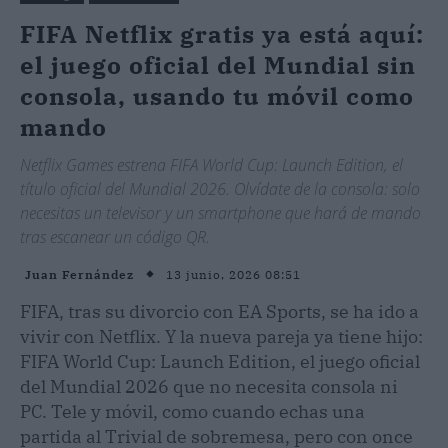
FIFA Netflix gratis ya está aquí:
el juego oficial del Mundial sin
consola, usando tu móvil como
mando
Netflix Games estrena FIFA World Cup: Launch Edition, el
título oficial del Mundial 2026. Olvídate de la consola: solo
necesitas un televisor y un smartphone que hará de mando
tras escanear un código QR.
13 junio, 2026 08:51
Juan Fernández
FIFA, tras su divorcio con EA Sports, se ha ido a
vivir con Netflix. Y la nueva pareja ya tiene hijo:
FIFA World Cup: Launch Edition, el juego oficial
del Mundial 2026 que no necesita consola ni
PC. Tele y móvil, como cuando echas una
partida al Trivial de sobremesa, pero con once