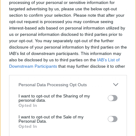
colarse en esas partidas improvisadas que
processing of your personal or sensitive information for
terminan con gritos y refrescos derramados. Si
targeted advertising by us, please use the below opt-out
section to confirm your selection. Please note that after your
funciona sin lag y la batería del móvil aguanta,
opt-out request is processed you may continue seeing
habrá cumplido su misión.
interest-based ads based on personal information utilized by
us or personal information disclosed to third parties prior to
Hype-O-Meter
your opt-out. You may separately opt-out of the further
disclosure of your personal information by third parties on the
IAB’s list of downstream participants. This information may
Nivel de hype: 5.5/10.
La idea es ingeniosa y
also be disclosed by us to third parties on the
IAB’s List of
aprovecha el tirón mundialista, pero queda
Downstream Participants
that may further disclose it to other
lejos de ser un juego de fútbol serio. Si lo tuyo
third parties.
son las risas con amigos en el sofá, bienvenido
sea; si buscas un simulador, ni te acerques.
Personal Data Processing Opt Outs
I want to opt-out of the Sharing of my
personal data.
Opted In
I want to opt-out of the Sale of my
Personal Data.
Opted In