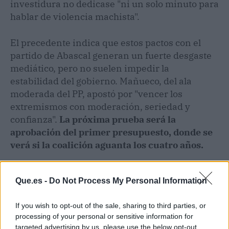
investidura no dedicase "ni un solo minuto para
hablar de violencia machista".
El precedente indica que estos pactos con el
partido de Abascal generan un fuerte desgaste
mediático, pero no suelen impedir la
estabilidad del gobierno. Mañueco, del ala
moderada del PP, apostó por "vencer los
extremismos con moderación, seriedad y
confianza".
La próxima prueba será la
aprobación del primer presupuesto, donde se
verá si la coalición aguanta los cuatro años.
Que.es -
Do Not Process My Personal Information
If you wish to opt-out of the sale, sharing to third parties, or
processing of your personal or sensitive information for
targeted advertising by us, please use the below opt-out