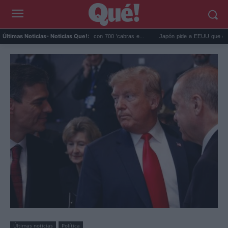
os eliminó 140.000 cabras con 700 'cabras e...
Japón pide a EEUU que deje de usar
Últimas Noticias
- Noticias Que!:
Últimas noticias
Política