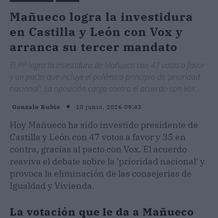
Mañueco logra la investidura
en Castilla y León con Vox y
arranca su tercer mandato
El PP logra la investidura de Mañueco con 47 votos a favor
y un pacto que incluye el polémico principio de 'prioridad
nacional'. La oposición carga contra el acuerdo con Vox.
10 junio, 2026 09:43
Gonzalo Rubio
Hoy Mañueco ha sido investido presidente de
Castilla y León con 47 votos a favor y 35 en
contra, gracias al pacto con Vox. El acuerdo
reaviva el debate sobre la 'prioridad nacional' y
provoca la eliminación de las consejerias de
Igualdad y Vivienda.
La votación que le da a Mañueco