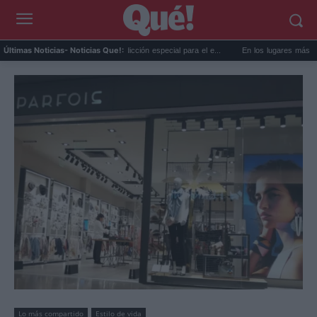
a AEMET prepara una predicción especial para el e...
En los lugares más misteriosos 
Últimas Noticias
- Noticias Que!:
Lo más compartido
Estilo de vida