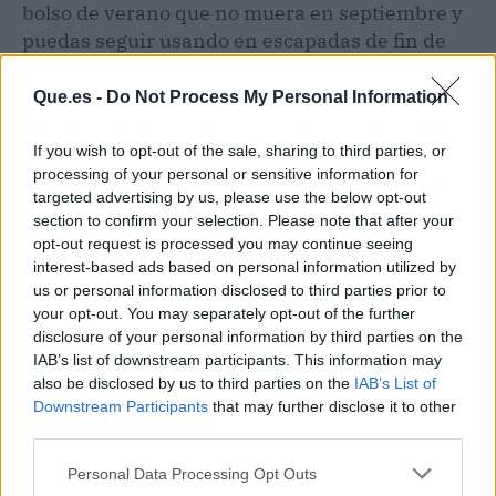
bolso de verano que no muera en septiembre y
puedas seguir usando en escapadas de fin de
semana, este Parfois es una compra inteligente.
Que.es -
Do Not Process My Personal Information
La única pega es que el material no transpira
como una rafia auténtica, pero vamos, por este
If you wish to opt-out of the sale, sharing to third parties, or
processing of your personal or sensitive information for
precio no se puede pedir más. Además, al ser
targeted advertising by us, please use the below opt-out
más pulido evita que se enganche y se
section to confirm your selection. Please note that after your
deshilache con facilidad. Yo ya lo he fichado.
opt-out request is processed you may continue seeing
interest-based ads based on personal information utilized by
us or personal information disclosed to third parties prior to
your opt-out. You may separately opt-out of the further
disclosure of your personal information by third parties on the
IAB’s list of downstream participants. This information may
also be disclosed by us to third parties on the
IAB’s List of
Downstream Participants
that may further disclose it to other
third parties.
Personal Data Processing Opt Outs