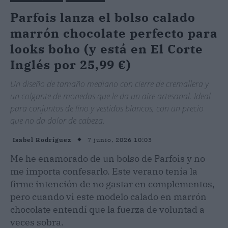
Parfois lanza el bolso calado
marrón chocolate perfecto para
looks boho (y está en El Corte
Inglés por 25,99 €)
Un diseño de tamaño mediano con cierre de cremallera y
un colgante de monedas que le da un aire artesanal. Ideal
para conjuntos de lino y vestidos blancos, con un precio
que no da dolor de cabeza.
7 junio, 2026 10:03
Isabel Rodríguez
Me he enamorado de un bolso de Parfois y no
me importa confesarlo. Este verano tenía la
firme intención de no gastar en complementos,
pero cuando vi este modelo calado en marrón
chocolate entendí que la fuerza de voluntad a
veces sobra.