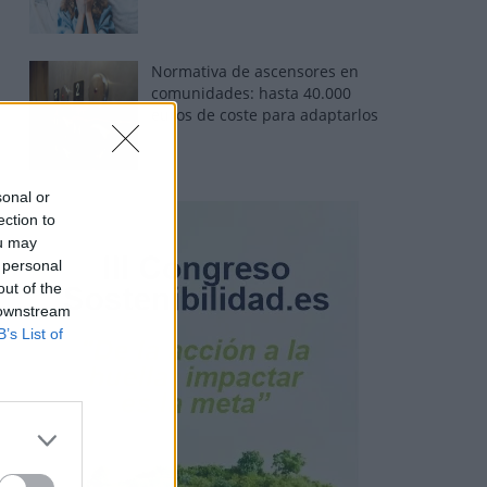
Normativa de ascensores en
comunidades: hasta 40.000
euros de coste para adaptarlos
sonal or
ection to
ou may
 personal
out of the
 downstream
B’s List of