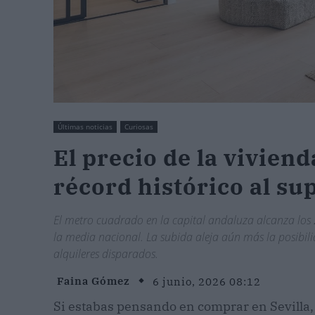
Últimas noticias
Curiosas
El precio de la viviend
récord histórico al su
El metro cuadrado en la capital andaluza alcanza los
la media nacional. La subida aleja aún más la posibil
alquileres disparados.
Faina Gómez
6 junio, 2026 08:12
Si estabas pensando en comprar en Sevilla,