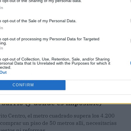
o opt-out of the Sharing of my personal data.
In
o opt-out of the Sale of my Personal Data.
In
to opt-out of processing my Personal Data for Targeted
ing.
In
emanda, poca oferta y un interés inversor que no
o opt-out of Collection, Use, Retention, Sale, and/or Sharing
ersonal Data that Is Unrelated with the Purposes for which it
stica y la compra por parte de no residentes
lected.
difícil encontrar algo asequible. El resultado: la
Out
o céntrico se aleja a pasos de gigante para
CONFIRM
barrio (y dónde es imposible)
trito Centro, el metro cuadrado supera los 4.200
comprar un piso de 50 metros allí, necesitarías
uestos ni reformas.