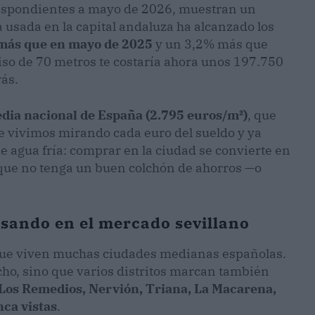
rrespondientes a mayo de 2026, muestran un
a usada en la capital andaluza ha alcanzado los
 más que en mayo de 2025
y un 3,2% más que
piso de 70 metros te costaría ahora unos 197.750
rás.
dia nacional de España (2.795 euros/m²)
, que
e vivimos mirando cada euro del sueldo y ya
 de agua fría: comprar en la ciudad se convierte en
que no tenga un buen colchón de ahorros —o
asando en el mercado sevillano
ia que viven muchas ciudades medianas españolas.
echo, sino que varios distritos marcan también
 Los Remedios, Nervión, Triana, La Macarena,
nca vistas
.