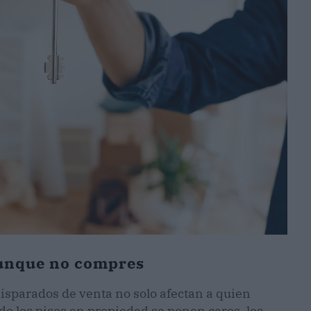
aunque no compres
disparados de venta no solo afectan a quien
do los pisos en propiedad se ponen caros, los