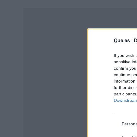
Que.es -
D
If you wish 
sensitive in
confirm you
continue se
information 
further disc
participants
P
Downstream 
Persona