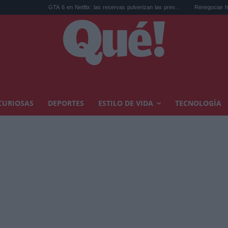
GTA 6 en Netflix: las reservas pulverizan las prev...
Renegociar hipoteca euríbor al
CURIOSAS
DEPORTES
ESTILO DE VIDA
TECNOLOGÍA