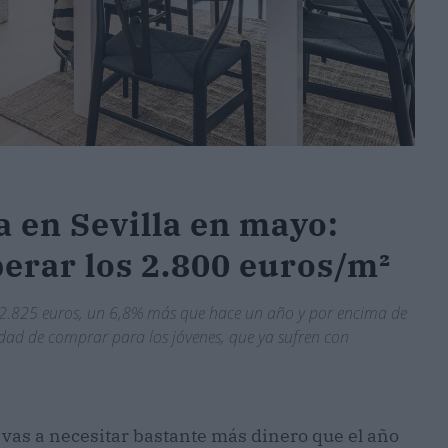
a en Sevilla en mayo:
perar los 2.800 euros/m²
 2.825 euros, un 6,8% más que hace un año y por encima de
idad de comprar para los jóvenes, que ya sufren con
 vas a necesitar bastante más dinero que el año