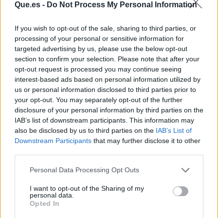
Que.es -
Do Not Process My Personal Information
han convertido en el objeto de deseo inmediato.
Así que si te convencen, no lo pienses mucho.
If you wish to opt-out of the sale, sharing to third parties, or
Son de esas compras que dos meses después
processing of your personal or sensitive information for
todavía te hacen sonreír cuando te las pones.
targeted advertising by us, please use the below opt-out
section to confirm your selection. Please note that after your
opt-out request is processed you may continue seeing
🛒 Directo al grano
interest-based ads based on personal information utilized by
us or personal information disclosed to third parties prior to
Precio: 200 euros. Fecha de lanzamiento: hoy,
your opt-out. You may separately opt-out of the further
23 de mayo de 2026, y se están agotando.
disclosure of your personal information by third parties on the
Dónde encontrarlas: en la web de Adidas y en
IAB’s list of downstream participants. This information may
tiendas seleccionadas. Corre, lista.
also be disclosed by us to third parties on the
IAB’s List of
Downstream Participants
that may further disclose it to other
third parties.
Personal Data Processing Opt Outs
I want to opt-out of the Sharing of my
personal data.
Opted In