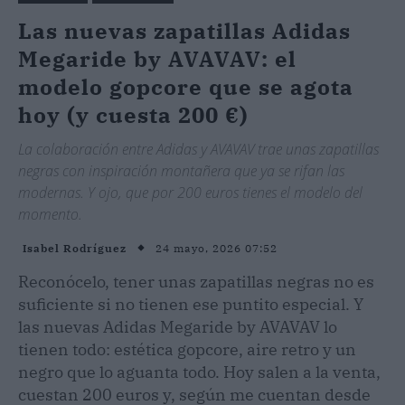
Las nuevas zapatillas Adidas
Megaride by AVAVAV: el
modelo gopcore que se agota
hoy (y cuesta 200 €)
La colaboración entre Adidas y AVAVAV trae unas zapatillas
negras con inspiración montañera que ya se rifan las
modernas. Y ojo, que por 200 euros tienes el modelo del
momento.
24 mayo, 2026 07:52
Isabel Rodríguez
Reconócelo, tener unas zapatillas negras no es
suficiente si no tienen ese puntito especial. Y
las nuevas Adidas Megaride by AVAVAV lo
tienen todo: estética gopcore, aire retro y un
negro que lo aguanta todo. Hoy salen a la venta,
cuestan 200 euros y, según me cuentan desde