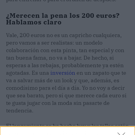
¿Merecen la pena los 200 euros?
Hablamos claro
Vale, 200 euros no es un capricho cualquiera,
pero vamos a ser realistas: un modelo
colaboración con esta pinta, tan especial y con
tan buena fama, no va a bajar. De hecho, si
esperas a las rebajas, probablemente ya estén
agotadas. Es una
inversión
en un zapato que te
va a salvar más de un look y que, además, es
comodísimo para el día a día. Yo no voy a decir
que sea barato, pero sí que merece cada euro si
te gusta jugar con la moda sin pasarte de
tendencia.
El lanzamiento se ha hecho hoy y las tallas están
volando. En Trendencias ya avisan de que se