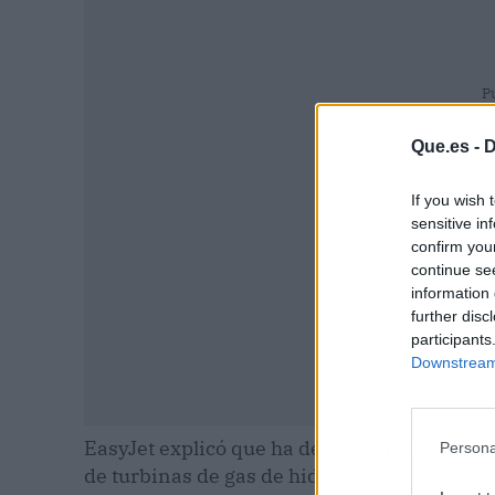
P
Que.es -
D
If you wish 
sensitive in
confirm you
continue se
information 
further disc
participants
Downstream 
EasyJet explicó que ha desempeñado un pape
Persona
de turbinas de gas de hidrógeno como parte