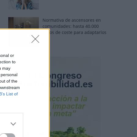
Normativa de ascensores en
comunidades: hasta 40.000
euros de coste para adaptarlos
sonal or
ection to
ou may
 personal
out of the
 downstream
B’s List of