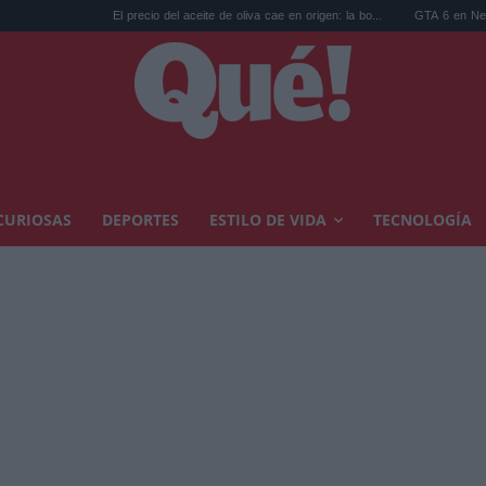
El precio del aceite de oliva cae en origen: la bo...
GTA 6 en Netflix: las reserva
CURIOSAS
DEPORTES
ESTILO DE VIDA
TECNOLOGÍA