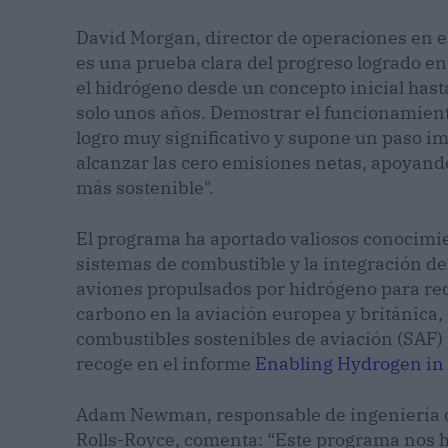
David Morgan, director de operaciones en ea
es una prueba clara del progreso logrado en
el hidrógeno desde un concepto inicial has
solo unos años. Demostrar el funcionamient
logro muy significativo y supone un paso im
alcanzar las cero emisiones netas, apoyando
más sostenible".
El programa ha aportado valiosos conocimie
sistemas de combustible y la integración de
aviones propulsados por hidrógeno para red
carbono en la aviación europea y británic
combustibles sostenibles de aviación (SAF) 
recoge en el informe
Enabling Hydrogen in 
Adam Newman, responsable de ingeniería 
Rolls-Royce, comenta: “Este programa nos 