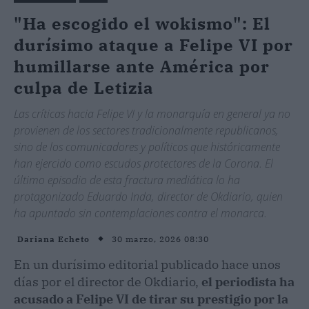
"Ha escogido el wokismo": El
durísimo ataque a Felipe VI por
humillarse ante América por
culpa de Letizia
Las críticas hacia Felipe VI y la monarquía en general ya no
provienen de los sectores tradicionalmente republicanos,
sino de los comunicadores y políticos que históricamente
han ejercido como escudos protectores de la Corona. El
último episodio de esta fractura mediática lo ha
protagonizado Eduardo Inda, director de Okdiario, quien
ha apuntado sin contemplaciones contra el monarca.
30 marzo, 2026 08:30
Dariana Echeto
En un durísimo editorial publicado hace unos
días por el director de Okdiario,
el periodista ha
acusado a Felipe VI de tirar su prestigio por la