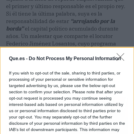
el primer y último responsable es el propio rey.
Si él tiene la última palabra, suya es la
responsabilidad de estar
“arrojando por la
borda”
el capital político acumulado durante
años. Un malestar que comparte el locutor
Federico Jiménez Losantos, cuyo programa
también ha sentenciado que el monarca
“ha
arruinado el trabajo de su primera década”.
Que.es -
Do Not Process My Personal Information
El enfado de Vox y el
If you wish to opt-out of the sale, sharing to third parties, or
distanciamiento del bloque
processing of your personal or sensitive information for
targeted advertising by us, please use the below opt-out
conservador
section to confirm your selection. Please note that after your
opt-out request is processed you may continue seeing
interest-based ads based on personal information utilized by
us or personal information disclosed to third parties prior to
your opt-out. You may separately opt-out of the further
disclosure of your personal information by third parties on the
IAB’s list of downstream participants. This information may