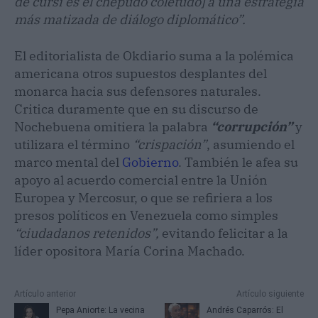
de cursi es el chepudo coletudo] a una estrategia
más matizada de diálogo diplomático”.
El editorialista de Okdiario suma a la polémica
americana otros supuestos desplantes del
monarca hacia sus defensores naturales.
Critica duramente que en su discurso de
Nochebuena omitiera la palabra
“corrupción”
y
utilizara el término
“crispación”
, asumiendo el
marco mental del
Gobierno
. También le afea su
apoyo al acuerdo comercial entre la Unión
Europea y Mercosur, o que se refiriera a los
presos políticos en Venezuela como simples
“ciudadanos retenidos”,
evitando felicitar a la
líder opositora María Corina Machado.
Artículo anterior
Artículo siguiente
Pepa Aniorte: La vecina
Andrés Caparrós: El