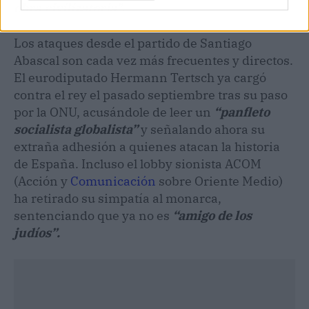
obra civilizatoria”.
Los ataques desde el partido de Santiago
Abascal son cada vez más frecuentes y directos.
El eurodiputado Hermann Tertsch ya cargó
contra el rey el pasado septiembre tras su paso
por la ONU, acusándole de leer un
“panfleto
socialista globalista”
y señalando ahora su
extraña adhesión a quienes atacan la historia
de España. Incluso el lobby sionista ACOM
(Acción y
Comunicación
sobre Oriente Medio)
ha retirado su simpatía al monarca,
sentenciando que ya no es
“amigo de los
judíos”.