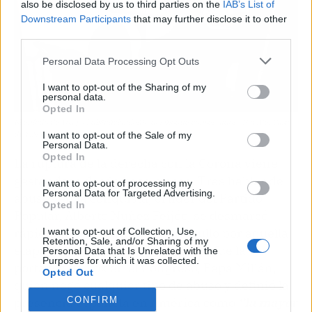
also be disclosed by us to third parties on the
IAB’s List of
Downstream Participants
that may further disclose it to other
third parties.
Personal Data Processing Opt Outs
I want to opt-out of the Sharing of my
personal data.
Opted In
El enfado de Vox y el distanciamiento del bloque conservador | Fuente: Casa
de S.M el Rey
I want to opt-out of the Sale of my
Personal Data.
Opted In
La ruptura de la derecha con la Corona viene
gestándose desde hace meses. Tras hablar de
I want to opt-out of processing my
Personal Data for Targeted Advertising.
abusos en la conquista, el líder del Partido
Opted In
Popular, Alberto Núñez Feijóo, se desmarcó
rápidamente mostrando su orgullo por aquella
I want to opt-out of Collection, Use,
Retention, Sale, and/or Sharing of my
etapa histórica. Más contundente fue la
Personal Data that Is Unrelated with the
Purposes for which it was collected.
portavoz de Vox en el Congreso, Pepa Millán,
Opted Out
quien negó cualquier tipo de abuso y definió la
CONFIRM
presencia española en América como
“la mayor