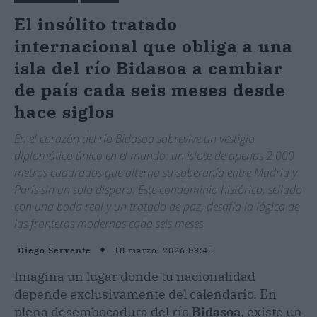
El insólito tratado
internacional que obliga a una
isla del río Bidasoa a cambiar
de país cada seis meses desde
hace siglos
En el corazón del río Bidasoa sobrevive un vestigio
diplomático único en el mundo: un islote de apenas 2.000
metros cuadrados que alterna su soberanía entre Madrid y
París sin un solo disparo. Este condominio histórico, sellado
con una boda real y un tratado de paz, desafía la lógica de
las fronteras modernas cada seis meses
18 marzo, 2026 09:45
Diego Servente
Imagina un lugar donde tu nacionalidad
depende exclusivamente del calendario. En
plena desembocadura del río
Bidasoa
, existe un