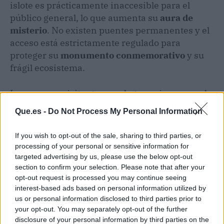
islote es prácticamente inaccesible para el
público general, lo que aumenta su
aura de
misterio
. No existen puentes permanentes y el
acceso está estrictamente regulado para
proteger su
monumento conmemorativo
y su
frágil ecosistema.
Los escasos visitantes que logran pisar su suelo
lo hacen bajo permisos especiales o durante las
Que.es -
Do Not Process My Personal Information
jornadas de patrimonio
. Para el resto de los
mortales, el espectáculo se limita a observarla
If you wish to opt-out of the sale, sharing to third parties, or
desde las
riberas del río
, imaginando los
processing of your personal or sensitive information for
secretos diplomáticos que guardan sus árboles.
targeted advertising by us, please use the below opt-out
section to confirm your selection. Please note that after your
opt-out request is processed you may continue seeing
interest-based ads based on personal information utilized by
us or personal information disclosed to third parties prior to
your opt-out. You may separately opt-out of the further
disclosure of your personal information by third parties on the