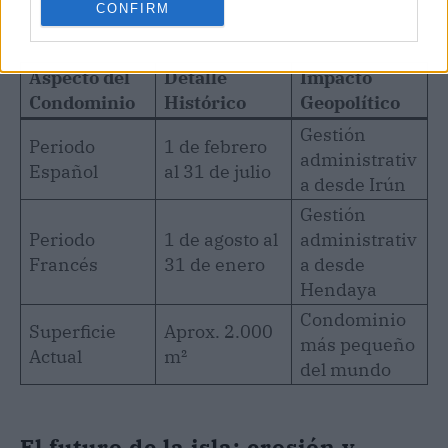
CONFIRM
Aspecto del
Detalle
Impacto
Condominio
Histórico
Geopolítico
Gestión
Periodo
1 de febrero
administrativ
Español
al 31 de julio
a desde Irún
Gestión
Periodo
1 de agosto al
administrativ
Francés
31 de enero
a desde
Hendaya
Condominio
Superficie
Aprox. 2.000
más pequeño
Actual
m²
del mundo
El futuro de la isla: erosión y