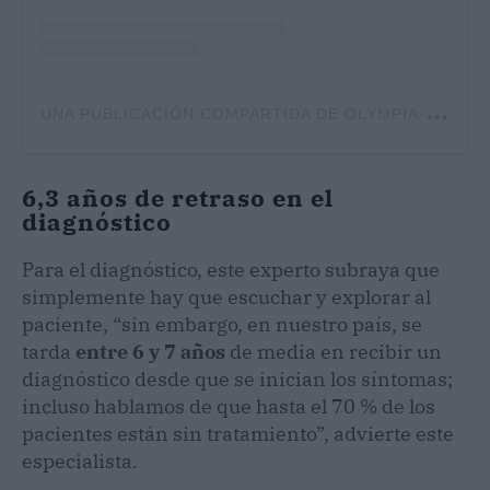
U
NA PUBLICACIÓN COMPARTIDA DE OLYMPIA-GRUPO QUIRÓNSALUD (@OLYMPIA_GRUPOQS)
6,3 años de retraso en el
diagnóstico
Para el diagnóstico, este experto subraya que
simplemente hay que escuchar y explorar al
paciente, “sin embargo, en nuestro país, se
tarda
entre 6 y 7 años
de media en recibir un
diagnóstico desde que se inician los síntomas;
incluso hablamos de que hasta el 70 % de los
pacientes están sin tratamiento”, advierte este
especialista.