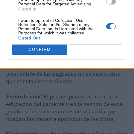
Personal Data for Targeted Advertising.
Opted In
I want to opt-out of Collection, Use,
Retention, Sale, and/or Sharing of my
Personal Data that Is Unrelated with the
Purposes for which it was collected.
Opted Out
Los tres pilares fundamentales del
CONFIRM
tratamiento
El doctor Díaz de Terán resalta que el abordaje
terapéutico de las migrañas no es único, sino
que consta de tres pilares:
Estilo de vida:
El primer paso se centra en la
educación del paciente y en la gestión de esos
posibles desencadenantes del día a día que
puedan favorecer la aparición de las crisis.