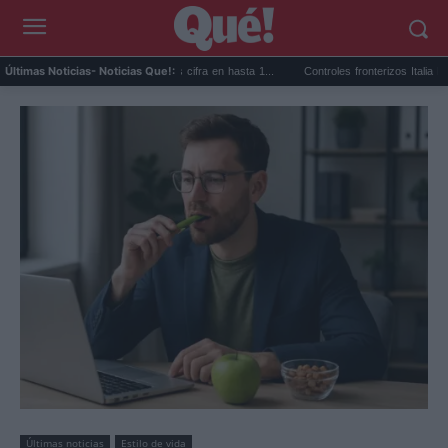
migratoria en Ceuta: Vivas cifra en hasta 1...
Controles fronterizos Italia España: qué t
Últimas Noticias
- Noticias Que!:
Últimas noticias
Estilo de vida