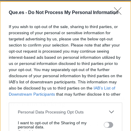
Que.es -
Do Not Process My Personal Information
If you wish to opt-out of the sale, sharing to third parties, or
processing of your personal or sensitive information for
targeted advertising by us, please use the below opt-out
section to confirm your selection. Please note that after your
opt-out request is processed you may continue seeing
Consumir estos
snacks
a media mañana
interest-based ads based on personal information utilized by
protege tus células del estrés oxidativo que
us or personal information disclosed to third parties prior to
genera estar ocho horas frente a una pantalla.
your opt-out. You may separately opt-out of the further
Es una
inversión
a largo plazo: menos niebla
disclosure of your personal information by third parties on the
mental hoy, mejor salud cognitiva mañana.
IAB’s list of downstream participants. This information may
also be disclosed by us to third parties on the
IAB’s List of
Downstream Participants
that may further disclose it to other
Listado de imprescindibles para tu
third parties.
kit de Biohacking
Personal Data Processing Opt Outs
Para que esto funcione, tu cajón del escritorio
I want to opt-out of the Sharing of my
debe parecer una botica de alto rendimiento.
personal data.