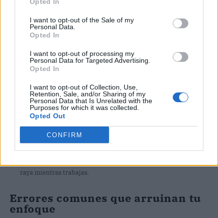
Aquí tienes lo que no puede faltar:
Opted In
I want to opt-out of the Sale of my
Nueces de California:
El estándar de oro para el Omega-3
Personal Data.
Opted In
vegetal.
Cacao en pepitas (Nibs):
El
Biohacking
en su estado más puro
I want to opt-out of processing my
Personal Data for Targeted Advertising.
y crujiente.
Opted In
Almendras naturales:
Proporcionan magnesio, clave para
I want to opt-out of Collection, Use,
evitar el estrés laboral.
Retention, Sale, and/or Sharing of my
Personal Data that Is Unrelated with the
Arándanos deshidratados (sin azúcar):
Antioxidantes
Purposes for which it was collected.
Opted Out
portátiles para cualquier oficina.
Té verde Matcha:
El compañero líquido ideal para potenciar
CONFIRM
estos alimentos.
Pipa de calabaza:
Zinc puro para mantener el sistema inmune a
raya mientras trabajas.
Errores comunes que arruinan tu
enfoque