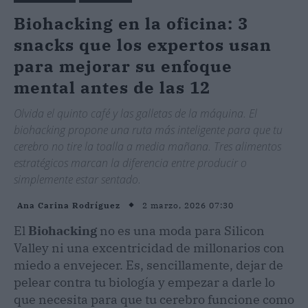
Biohacking en la oficina: 3
snacks que los expertos usan
para mejorar su enfoque
mental antes de las 12
Olvida el quinto café y las galletas de la máquina. El
biohacking propone una ruta más inteligente para que tu
cerebro no tire la toalla a media mañana. Tres alimentos
estratégicos marcan la diferencia entre producir o
simplemente estar sentado.
2 marzo, 2026 07:30
Ana Carina Rodríguez
El
Biohacking
no es una moda para Silicon
Valley ni una excentricidad de millonarios con
miedo a envejecer. Es, sencillamente, dejar de
pelear contra tu biología y empezar a darle lo
que necesita para que tu cerebro funcione como