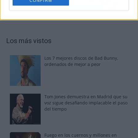
CONFIRM
Los más vistos
Los 7 mejores discos de Bad Bunny,
ordenados de mejor a peor
Tom Jones demuestra en Madrid que su
voz sigue desafiando implacable el paso
del tiempo
Fuego en los cuernos y millones en