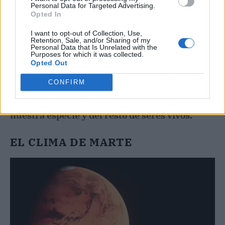
Personal Data for Targeted Advertising.
Opted In
I want to opt-out of Collection, Use,
Retention, Sale, and/or Sharing of my
Personal Data that Is Unrelated with the
Asimismo, los investigadores alertan de que
Purposes for which it was collected.
Opted Out
este descubrimiento tiene un lado con un
componente aterrador, y es que el agua es un
CONFIRM
bien tan preciado que, si desapareciese en
cualquier momento, supondría
el fin de
nuestra especie y del resto de seres vivos.
EL CLIMA DE MARTE