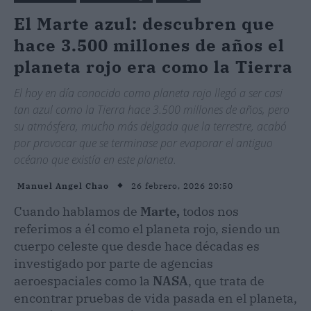
El Marte azul: descubren que
hace 3.500 millones de años el
planeta rojo era como la Tierra
El hoy en día conocido como planeta rojo llegó a ser casi
tan azul como la Tierra hace 3.500 millones de años, pero
su atmósfera, mucho más delgada que la terrestre, acabó
por provocar que se terminase por evaporar el antiguo
océano que existía en este planeta.
26 febrero, 2026 20:50
Manuel Angel Chao
Cuando hablamos de
Marte,
todos nos
referimos a él como el planeta rojo, siendo un
cuerpo celeste que desde hace décadas es
investigado por parte de agencias
aeroespaciales como la
NASA
, que trata de
encontrar pruebas de vida pasada en el planeta,