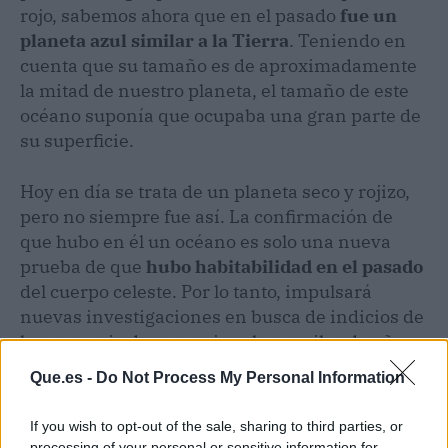
rojo, sabemos ahora que en el pasado
fue un
planeta azul similar a la Tierra
. Teniendo en
cuenta que su tamaño es de aproximadamente
la mitad de nuestro planeta, el tamaño de este
océano suponía que ocupaba una gran parte de
su superficie.
Hoy en día se trata de un planeta seco y rojizo,
pero no siempre fue así. La confirmación de
que hubo en él un océano es solo una nueva
prueba de que
hubo habitabilidad en el pasado
del cuerpo celeste. Por lo tanto, impulsará
nuevas investigaciones en busca de indicios de
la presencia de seres vivos hace miles de años.
Que.es -
Do Not Process My Personal Information
If you wish to opt-out of the sale, sharing to third parties, or
processing of your personal or sensitive information for