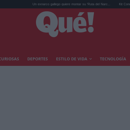
Un exnarco gallego quiere montar su 'Ruta del Narc...
Kit Connor será Cíclope
CURIOSAS
DEPORTES
ESTILO DE VIDA
TECNOLOGÍA