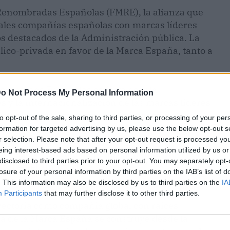
 Renombradas Españolas (FMRE), la alianza que
pales compañías españolas con marcas líderes
s destacados de la Administración pública. La
ico-privada en favor de la Marca España, tanto a
nombradas Españolas es fortalecer la
o Not Process My Personal Information
s y la internacionalización de las marcas líderes
atégico para la economía y la imagen y
to opt-out of the sale, sharing to third parties, or processing of your per
 sus fronteras. Con su incorporación al FMRE,
formation for targeted advertising by us, please use the below opt-out s
14 filiales propias en todo el mundo– sigue
r selection. Please note that after your opt-out request is processed y
eing interest-based ads based on personal information utilized by us or
línea con la Marca España, al tiempo que aporta
disclosed to third parties prior to your opt-out. You may separately opt-
bal en el ámbito de la salud.
losure of your personal information by third parties on the IAB’s list of
. This information may also be disclosed by us to third parties on the
IA
Renombradas Españolas no solo es motivo de
Participants
that may further disclose it to other third parties.
ayectoria como compañía global con raíces
za de la Marca España se construye desde la