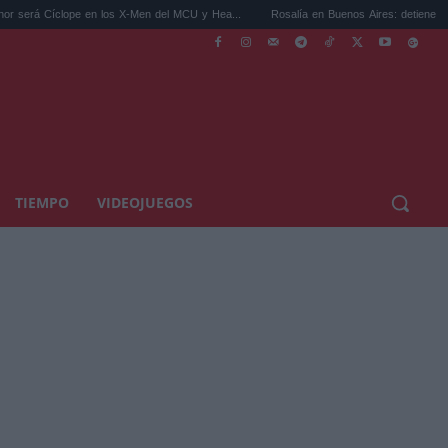
 en los X-Men del MCU y Hea...
Rosalía en Buenos Aires: detiene el tráfico y se s...
TIEMPO
VIDEOJUEGOS