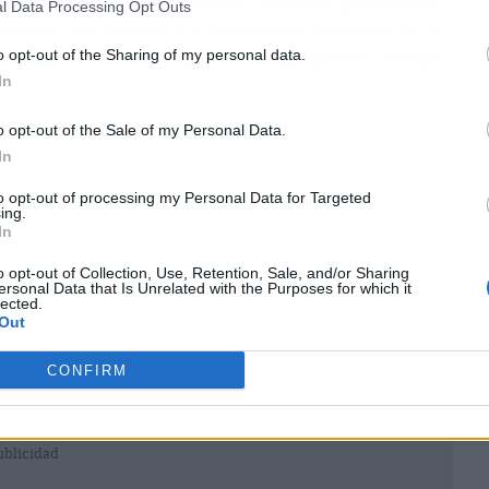
e crecer internacionalmente, siempre generando
l Data Processing Opt Outs
Por eso, contribuir a la proyección colectiva de la
mbién parte de nuestra responsabilidad”, destaca
o opt-out of the Sharing of my personal data.
In
o opt-out of the Sale of my Personal Data.
In
to opt-out of processing my Personal Data for Targeted
ing.
In
o opt-out of Collection, Use, Retention, Sale, and/or Sharing
ersonal Data that Is Unrelated with the Purposes for which it
lected.
Out
CONFIRM
ublicidad