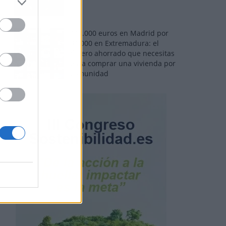
110.000 euros en Madrid por
31.000 en Extremadura: el
dinero ahorrado que necesitas
para comprar una vivienda por
comunidad