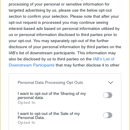
processing of your personal or sensitive information for
targeted advertising by us, please use the below opt-out
section to confirm your selection. Please note that after your
opt-out request is processed you may continue seeing
interest-based ads based on personal information utilized by
Es un espectáculo bastante único, y ya lo era
us or personal information disclosed to third parties prior to
antes de su nuevo disco. Sin embargo, el
your opt-out. You may separately opt-out of the further
impacto de sus nuevos sencillos hace que esta
disclosure of your personal information by third parties on the
IAB’s list of downstream participants. This information may
peculiaridad se haga todavía más evidente.
also be disclosed by us to third parties on the
IAB’s List of
Poco a poco los temas clásicos de una fiesta
Downstream Participants
that may further disclose it to other
española se desplazan con los propios, todo con
third parties.
el reto eterno de una presentación en vivo para
un DJ, de hacer que muten y se transformen
Personal Data Processing Opt Outs
durante la presentación.
I want to opt-out of the Sharing of my
personal data.
Opted In
ELYELLA Y SU FUTURO
INMEDIATO
I want to opt-out of the Sale of my
Personal Data.
Opted In
De momento, ELYELLA está en plena gira, con