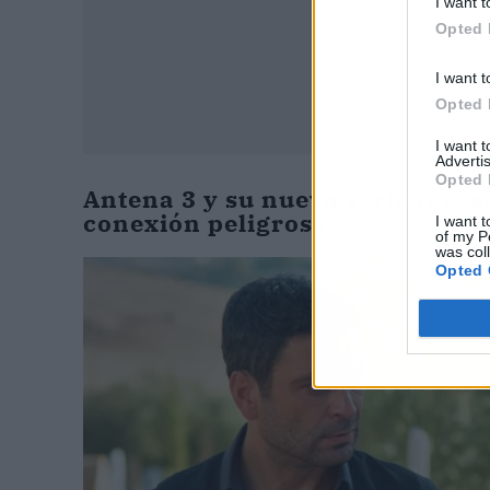
I want t
Opted 
I want t
Opted 
I want 
Advertis
Opted 
Antena 3 y su nueva serie turca
conexión peligrosa
I want t
of my P
was col
Opted 