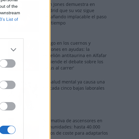
Tom Jones demuestra en
out of the
Madrid que su voz sigue
 downstream
desafiando implacable el paso
B’s List of
del tiempo
Fuego en los cuernos y
millones en ayudas: la
rebelión antitaurina en Alfafar
enciende el debate sobre los
'bous al carrer'
La salud mental ya causa una
de cada cinco bajas laborales
Normativa de ascensores en
comunidades: hasta 40.000
euros de coste para adaptarlos