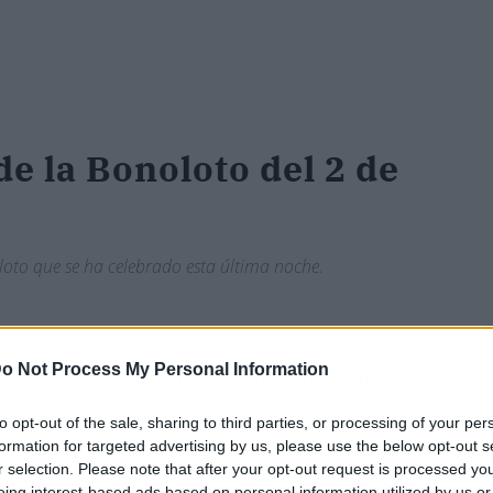
de la Bonoloto del 2 de
oto que se ha celebrado esta última noche.
onoloto celebrado este domingo, 2 de noviembre,
o Not Process My Personal Information
18, 41, 46, 49
. El número
complementario es el 5
ndido a 2.088.971,00 euros.
to opt-out of the sale, sharing to third parties, or processing of your per
formation for targeted advertising by us, please use the below opt-out s
ten boletos acertantes, por lo que con el bote
r selection. Please note that after your opt-out request is processed y
imo sorteo de Bonoloto un único acertante
eing interest-based ads based on personal information utilized by us or