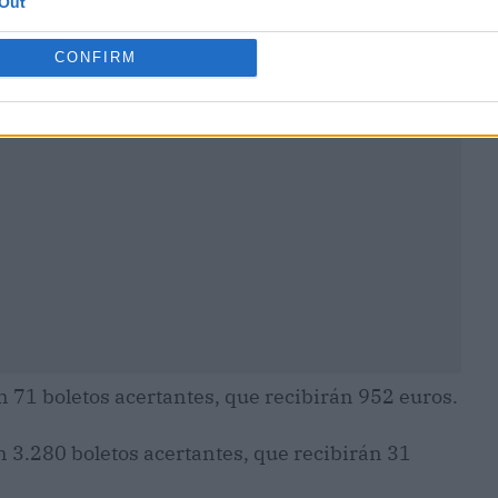
Out
ublicidad
CONFIRM
n 71 boletos acertantes, que recibirán 952 euros.
n 3.280 boletos acertantes, que recibirán 31