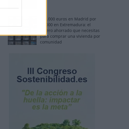
110.000 euros en Madrid por
31.000 en Extremadura: el
dinero ahorrado que necesitas
para comprar una vivienda por
comunidad