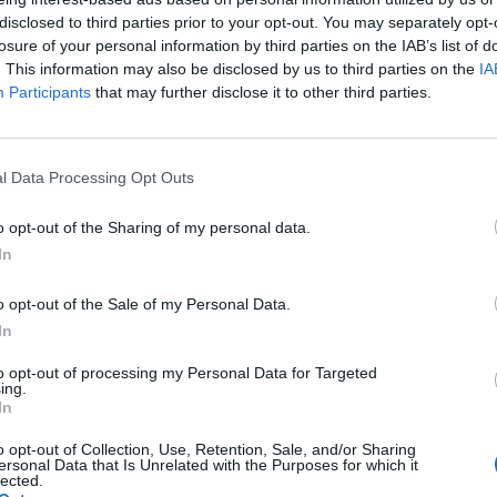
disclosed to third parties prior to your opt-out. You may separately opt-
losure of your personal information by third parties on the IAB’s list of
. This information may also be disclosed by us to third parties on the
IA
plementario) existen dos boletos acertantes, que
Participants
that may further disclose it to other third parties.
idados en la Administración de Loterías número 3
la número 4 de Irun (Gipuzkoa), situada en Paseo
l Data Processing Opt Outs
o opt-out of the Sharing of my personal data.
In
o opt-out of the Sale of my Personal Data.
In
to opt-out of processing my Personal Data for Targeted
ing.
In
o opt-out of Collection, Use, Retention, Sale, and/or Sharing
ersonal Data that Is Unrelated with the Purposes for which it
lected.