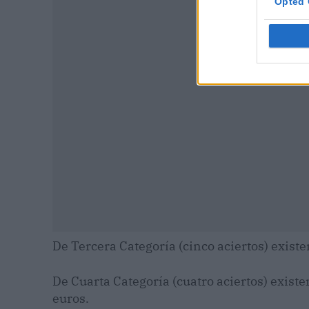
Opted 
P
De Tercera Categoría (cinco aciertos) existe
De Cuarta Categoría (cuatro aciertos) existe
euros.