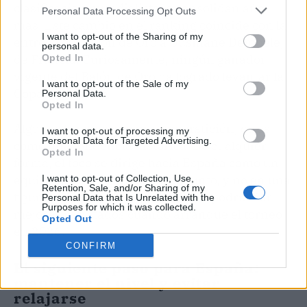
clasificación mundialista lo consolidan aún
Personal Data Processing Opt Outs
más. Este cambio en el ranking coincide con la
I want to opt-out of the Sharing of my
entrega del Balón de Oro a Ousmane Dembélé,
personal data.
de Francia. Curiosamente, ningún ganador
Opted In
vigente del Balón de Oro ha logrado levantar la
I want to opt-out of the Sale of my
Copa del Mundo.
Personal Data.
Opted In
Algunos lo ven como una superstición, otros
I want to opt-out of processing my
Personal Data for Targeted Advertising.
como una tendencia histórica. De cualquier
Opted In
forma, el foco se dirige hacia España como un
equipo que se apoya en el conjunto, y no en una
I want to opt-out of Collection, Use,
Retention, Sale, and/or Sharing of my
figura individual. Esa mentalidad podría dar
Personal Data that Is Unrelated with the
Purposes for which it was collected.
mejores resultados cuando arranque el torneo
Opted Out
en 2026.
CONFIRM
El siguiente paso para España:
mantener el nivel y evitar
relajarse