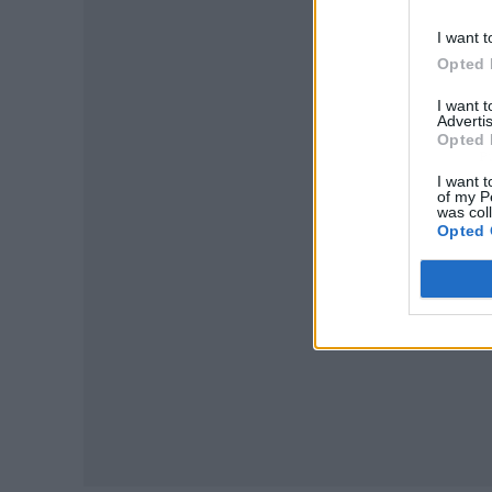
I want t
Opted 
I want 
Advertis
Opted 
P
I want t
of my P
was col
Opted 