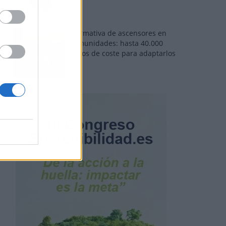
Normativa de ascensores en
comunidades: hasta 40.000
euros de coste para adaptarlos