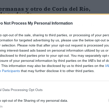
rmanas y otro de Coria del Río,
 de su deuda
o Not Process My Personal Information
bogados
líder en España en la
Ley de Segunda
 de 165.956 euros de deuda en Sevilla
to opt-out of the sale, sharing to third parties, or processing of your per
e han tenido un resultado satisfactorio para los
formation for targeted advertising by us, please use the below opt-out s
r selection. Please note that after your opt-out request is processed y
eing interest-based ads based on personal information utilized by us or
Deuda
, las historias de estos exonerados son las
disclosed to third parties prior to your opt-out. You may separately opt-
losure of your personal information by third parties on the IAB’s list of
. This information may also be disclosed by us to third parties on the
IA
Participants
that may further disclose it to other third parties.
l Data Processing Opt Outs
o opt-out of the Sharing of my personal data.
In