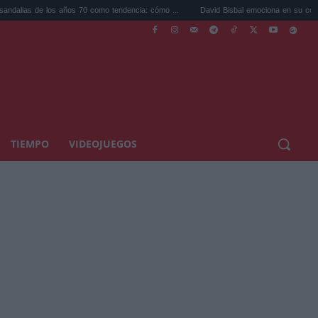
os años 70 como tendencia: cómo ...
David Bisbal emociona en su concierto de Cádiz
TIEMPO
VIDEOJUEGOS