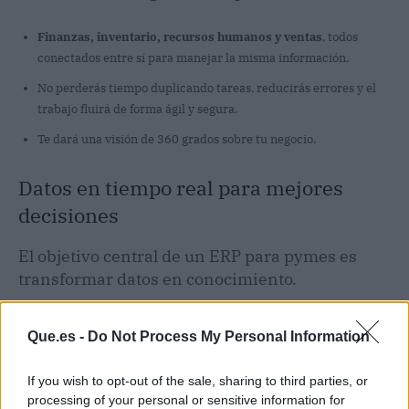
Finanzas, inventario, recursos humanos y ventas
, todos
conectados entre sí para manejar la misma información.
No perderás tiempo duplicando tareas, reducirás errores y el
trabajo fluirá de forma ágil y segura.
Te dará una visión de 360 grados sobre tu negocio.
Datos en tiempo real para mejores
decisiones
El objetivo central de un ERP para pymes es
transformar datos en conocimiento.
Que.es -
Do Not Process My Personal Information
If you wish to opt-out of the sale, sharing to third parties, or
processing of your personal or sensitive information for