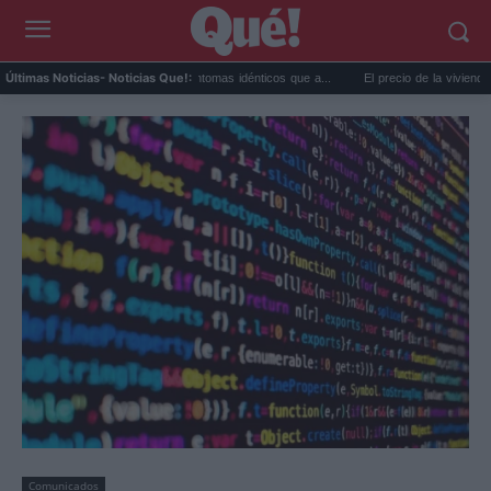
or extremo y ansiedad: síntomas idénticos que a...
El precio de la vivienda en Valenc
Últimas Noticias
- Noticias Que!:
Comunicados