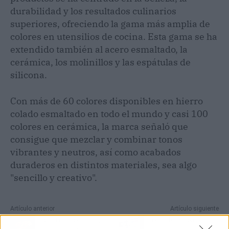
durabilidad y los resultados culinarios
superiores, ofreciendo la gama más amplia de
colores en utensilios de cocina. Esta gama se ha
extendido también al acero esmaltado, la
cerámica, los molinillos y las espátulas de
silicona.
Con más de 60 colores disponibles en hierro
colado esmaltado en todo el mundo y casi 100
colores en cerámica, la marca señaló que
consigue que mezclar y combinar tonos
vibrantes y neutros, así como acabados
duraderos en distintos materiales, sea algo
"sencillo y creativo".
Artículo anterior
Artículo siguiente
José Luis Flores (39),
Lefties hace sombra a