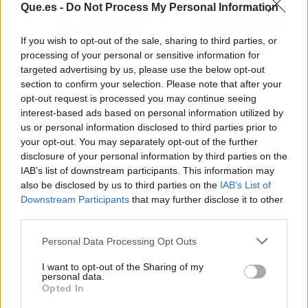
Maestro Freidor en
Zara y Mango con su
Que.es -
Do Not Process My Personal Information
Cádiz: "El secreto de mis
propuesta boho más
calamares crujientes no
potente (y barata) de la
If you wish to opt-out of the sale, sharing to third parties, or
está en la harina, sino
temporada
processing of your personal or sensitive information for
en lo que hago justo
targeted advertising by us, please use the below opt-out
antes de echarlos al
section to confirm your selection. Please note that after your
aceite"
opt-out request is processed you may continue seeing
interest-based ads based on personal information utilized by
us or personal information disclosed to third parties prior to
your opt-out. You may separately opt-out of the further
disclosure of your personal information by third parties on the
IAB’s list of downstream participants. This information may
also be disclosed by us to third parties on the
IAB’s List of
Downstream Participants
that may further disclose it to other
third parties.
Personal Data Processing Opt Outs
I want to opt-out of the Sharing of my
personal data.
Opted In