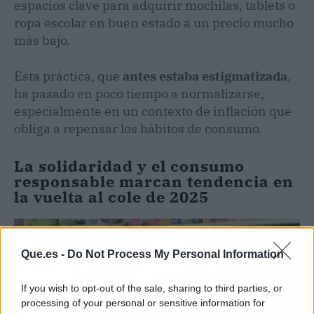
espacios clave para adquirir mochilas, tablets o
ropa escolar en buen estado a un precio mucho
más bajo.
Esta práctica, que
antes estaba estigmatizada
,
ha pasado en poco tiempo a normalizarse,
especialmente en un contexto de inflación que
obliga a repensar los hábitos de consumo.
La solidaridad y el consumo
responsable marcan tendencia en
la vuelta al cole de 2025
Que.es -
Do Not Process My Personal Information
If you wish to opt-out of the sale, sharing to third parties, or
processing of your personal or sensitive information for