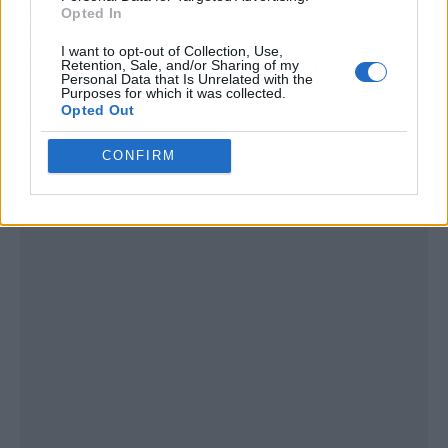
abuelos. Estas iniciativas, respaldadas en
Opted In
algunos casos por ayuntamientos y entidades
I want to opt-out of Collection, Use,
sociales, reflejan un cambio de mentalidad que
Retention, Sale, and/or Sharing of my
Personal Data that Is Unrelated with the
prioriza la cooperación por encima de la
Purposes for which it was collected.
Opted Out
competitividad en el consumo.
CONFIRM