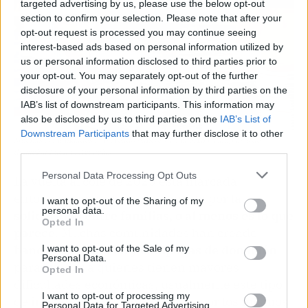
targeted advertising by us, please use the below opt-out
section to confirm your selection. Please note that after your
opt-out request is processed you may continue seeing
interest-based ads based on personal information utilized by
us or personal information disclosed to third parties prior to
your opt-out. You may separately opt-out of the further
disclosure of your personal information by third parties on the
IAB’s list of downstream participants. This information may
also be disclosed by us to third parties on the
IAB’s List of
Downstream Participants
that may further disclose it to other
Muchas comunidades han creado bancos de material y campañas de
third parties.
donación Fuente: Agencias
Personal Data Processing Opt Outs
La vuelta al cole de 2025 está marcada
entonces, por una fuerte apuesta por la
I want to opt-out of the Sharing of my
personal data.
solidaridad entre familias, o al menos es lo que
Opted In
parece
. Muchas comunidades han creado
bancos de material y campañas de donación
I want to opt-out of the Sale of my
Personal Data.
para ayudar a quienes tienen mayores
Opted In
dificultades económicas, usualmente este tipo
I want to opt-out of processing my
de iniciativas son patrocinadas por los mismos
Personal Data for Targeted Advertising.