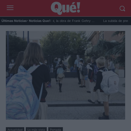
Guggenheim de Abu Dabi, la obra de Frank Gehry ...
La subida de precios de la cesta
Últimas Noticias
- Noticias Que!:
Actualidad
Lo más visto
Portada