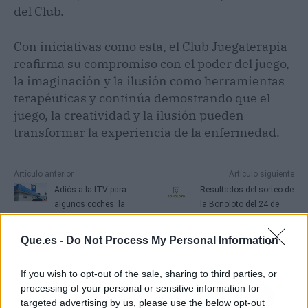
del Club.
Con iniciativas como esta, el Club Juegaterapia
reafirma su compromiso con el poder del juego,
la imaginación y la ilusión como herramientas
terapéuticas y continúa demostrando que el
juego, la creatividad y la ilusión pueden
transformar la experiencia de la enfermedad.
Artículo anterior
Artículo siguiente
Adiós a la ITV para
Resultados del sorteo de
algunos coches: la
la Bonoloto del 24 de
nueva decisión de la
julio
DGT que marca un
Que.es -
Do Not Process My Personal Information
antes y un después
If you wish to opt-out of the sale, sharing to third parties, or
processing of your personal or sensitive information for
targeted advertising by us, please use the below opt-out