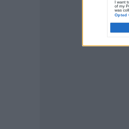
I want t
of my P
was col
Opted 