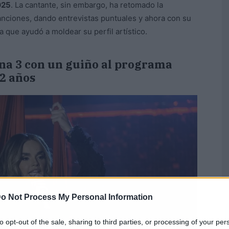
025
. La cantante, sin embargo, ha retomado la
anciones, dando entrevistas puntuales y ahora con su
 que ayudó a moldear su perfil artístico.
na 3 con un guiño al programa
2 años
o Not Process My Personal Information
to opt-out of the sale, sharing to third parties, or processing of your per