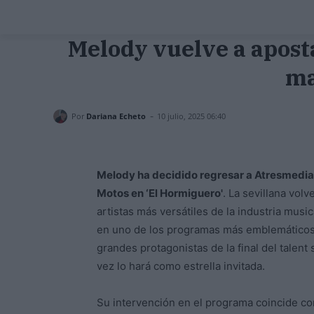
Melody vuelve a apost
ma
-
Por
Dariana Echeto
10 julio, 2025 06:40
Melody ha decidido regresar a Atresmedia
Motos en ‘El Hormiguero'
. La sevillana volv
artistas más versátiles de la industria mus
en uno de los programas más emblemáticos 
grandes protagonistas de la final del talent 
vez lo hará como estrella invitada.
Su intervención en el programa coincide c