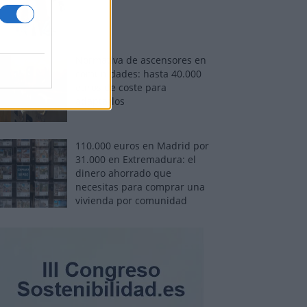
Normativa de ascensores en
comunidades: hasta 40.000
euros de coste para
adaptarlos
110.000 euros en Madrid por
31.000 en Extremadura: el
dinero ahorrado que
necesitas para comprar una
vivienda por comunidad