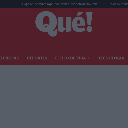
La opción de WhatsApp que debes desactivar hoy mis...
Calor extremo y ansiedad: s
CURIOSAS
DEPORTES
ESTILO DE VIDA
TECNOLOGÍA