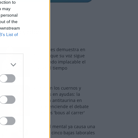
ection to
ou may
 personal
out of the
 downstream
os más vistos
B’s List of
Tom Jones demuestra en
Madrid que su voz sigue
desafiando implacable el
paso del tiempo
Fuego en los cuernos y
millones en ayudas: la
rebelión antitaurina en
Alfafar enciende el debate
sobre los 'bous al carrer'
La salud mental ya causa una
de cada cinco bajas laborales