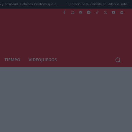
íntomas idénticos que a...
El precio de la vivienda en Valencia sube a 3.485 ...
TIEMPO
VIDEOJUEGOS