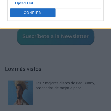
Opted Out
CONFIRM
Los más vistos
Los 7 mejores discos de Bad Bunny,
ordenados de mejor a peor