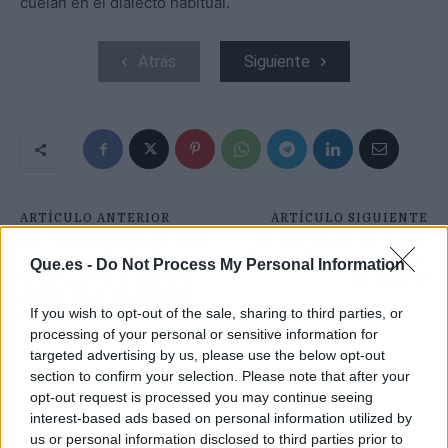
cuelan en el dialecto habitual.
Atrás
Siguiente
ARTÍCULO ANTERIOR
ARTÍCULO SIGUIENTE
ES POSIBLE VIVIR MÁS
EL FICHAJE DE NICO
Y MEJOR: EL HOMBRE
WILLIAMS INVOLUCRA
Que.es -
Do Not Process My Personal Information
QUE LLEGÓ A LOS 101
AL BETIS
AÑOS DA A CONOCER
If you wish to opt-out of the sale, sharing to third parties, or
SU DIETA
processing of your personal or sensitive information for
targeted advertising by us, please use the below opt-out
section to confirm your selection. Please note that after your
opt-out request is processed you may continue seeing
interest-based ads based on personal information utilized by
us or personal information disclosed to third parties prior to