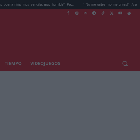
 muy sencilla, muy humilde": Pa...
“¡No me grites, no me grites!”: Aramís Fuster pier.
TIEMPO
VIDEOJUEGOS