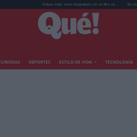
Eclipse solar: cómo fotografiarlo con un filtro ca...
"Es muy buena niña,
CURIOSAS
DEPORTES
ESTILO DE VIDA
TECNOLOGÍA