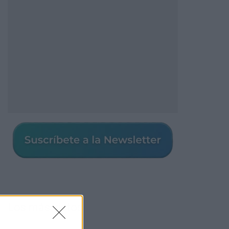
Los más vistos