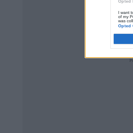
Opted 
I want t
of my P
was col
Opted 
P