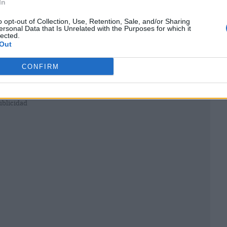
In
o opt-out of Collection, Use, Retention, Sale, and/or Sharing
ersonal Data that Is Unrelated with the Purposes for which it
lected.
Out
CONFIRM
ublicidad