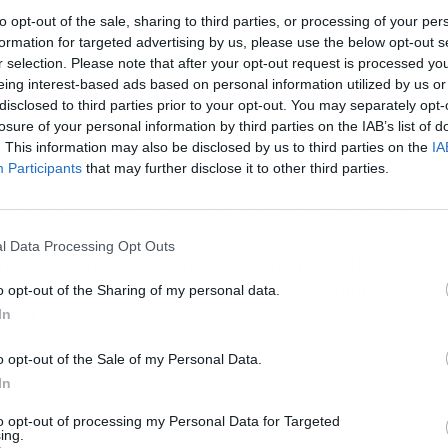
permitiendo a cualquier usuario acceder
to opt-out of the sale, sharing to third parties, or processing of your per
les, series y otros contenidos sin coste.
Este
formation for targeted advertising by us, please use the below opt-out s
r selection. Please note that after your opt-out request is processed y
et de biblioteca, transforma el modo en que se
eing interest-based ads based on personal information utilized by us or
los estándares de calidad de gigantes como
disclosed to third parties prior to your opt-out. You may separately opt-
 para el espectador.
losure of your personal information by third parties on the IAB’s list of
. This information may also be disclosed by us to third parties on the
IA
digital
Participants
that may further disclose it to other third parties.
digital, financiado por las bibliotecas públicas,
 que asumir ningún tipo de coste.
Solo es
l Data Processing Opt Outs
na biblioteca adscrita al sistema y solicitar
 puede acceder a la plataforma desde cualquier
o opt-out of the Sharing of my personal data.
art TV.
In
o opt-out of the Sale of my Personal Data.
In
to opt-out of processing my Personal Data for Targeted
ing.