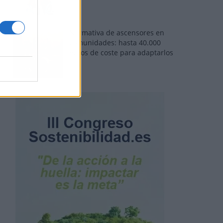
Normativa de ascensores en
comunidades: hasta 40.000
euros de coste para adaptarlos