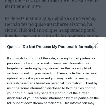
llegando al 80%, mientras que el FC Barcelona
mantiene un 20%.
Es de esta manera que, debido a que Yeremay
Hernández no quiso marcharse al Como, ha
sido el club italiano el que ha apostado por el
jugador marroquí, y uno de los nombres que se
han lucido esta temporada a las órdenes de
Que.es -
Do Not Process My Personal Information
Pellegrini. La realidad es que el Como 1907 es
uno de los clubes que está acudiendo al
If you wish to opt-out of the sale, sharing to third parties, or
mercado con más solvencia
en los últimos
processing of your personal or sensitive information for
tiempos.
targeted advertising by us, please use the below opt-out
section to confirm your selection. Please note that after your
Más información:
Yeremay recibe más ofertones: el
opt-out request is processed you may continue seeing
Deportivo entra en pánico.
interest-based ads based on personal information utilized by
us or personal information disclosed to third parties prior to
your opt-out. You may separately opt-out of the further
Artículo anterior
Artículo siguiente
disclosure of your personal information by third parties on the
Perisic asediado por el
La salida de Juanlu del
IAB’s list of downstream participants. This information may