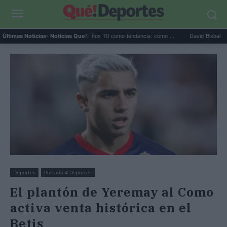
Las sandalias de los años 70 como tendencia: cómo ...
David Bisbal emociona 
Últimas Noticias
- Noticias Que!:
Deportes
Portada 4 Deportes
El plantón de Yeremay al Como
activa venta histórica en el
Betis