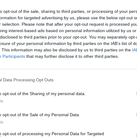
to opt-out of the sale, sharing to third parties, or processing of your per
 de Lola Índigo contará con una infraestructura
formation for targeted advertising by us, please use the below opt-out s
360, lo que ha facilitado aún más los tiempos y
r selection. Please note that after your opt-out request is processed y
endrá un aforo menor al de los anteriores, lo
eing interest-based ads based on personal information utilized by us or
del estadio y su entorno, hace prever una jornada
disclosed to third parties prior to your opt-out. You may separately opt-
losure of your personal information by third parties on the IAB’s list of
. This information may also be disclosed by us to third parties on the
IA
Participants
that may further disclose it to other third parties.
l Data Processing Opt Outs
o opt-out of the Sharing of my personal data.
In
o opt-out of the Sale of my Personal Data.
In
to opt-out of processing my Personal Data for Targeted