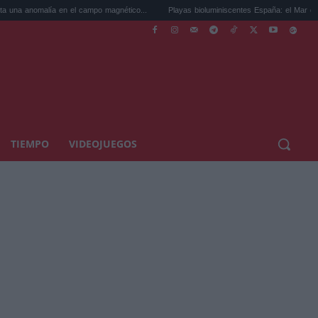
ía en el campo magnético...
Playas bioluminiscentes España: el Mar de Ardora y...
TIEMPO
VIDEOJUEGOS