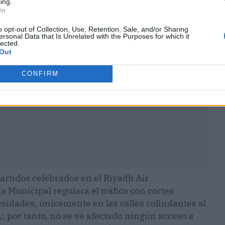
ing.
In
ublicidad
o opt-out of Collection, Use, Retention, Sale, and/or Sharing
ersonal Data that Is Unrelated with the Purposes for which it
lected.
Out
CONFIRM
partidos celebrados en el Riyadh Air
ía Municipal regulará el tráfico con cortes
esidades, únicamente en las calles colindantes al
, por tanto, no se ve afectado ningún acceso a