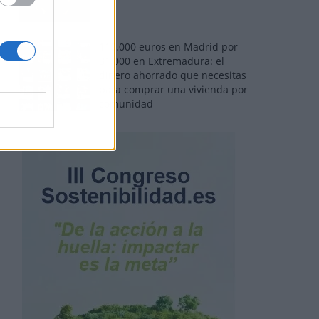
110.000 euros en Madrid por
31.000 en Extremadura: el
dinero ahorrado que necesitas
para comprar una vivienda por
comunidad