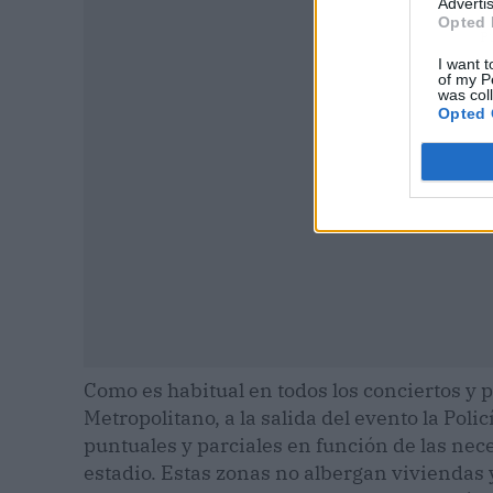
Advertis
Opted 
P
I want t
of my P
was col
Opted 
Como es habitual en todos los conciertos y 
Metropolitano, a la salida del evento la Polic
puntuales y parciales en función de las nec
estadio. Estas zonas no albergan viviendas y