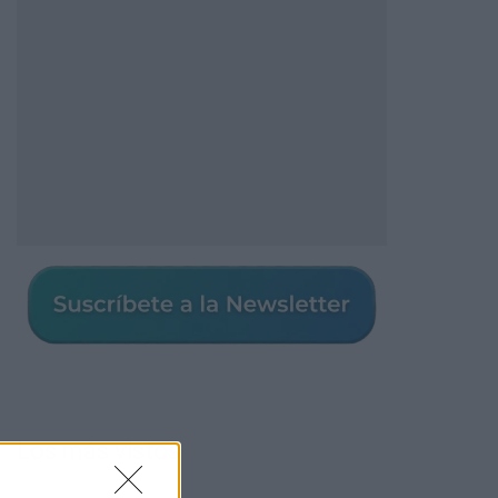
Los más vistos