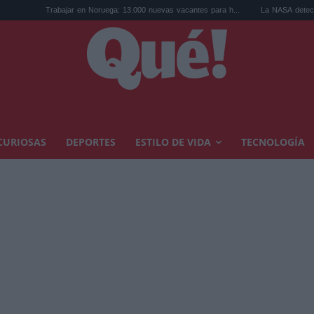
Trabajar en Noruega: 13.000 nuevas vacantes para h...
La NASA detecta una anomal
CURIOSAS
DEPORTES
ESTILO DE VIDA
TECNOLOGÍA