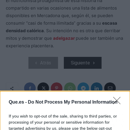
El nutricionista protagonista de esta historia ha
compartido en varias ocasiones una lista de alimentos
disponibles en Mercadona que, según él, se pueden
consumir “casi de forma ilimitada” gracias a su
escasa
densidad calórica
. Su intención no es otra que derribar
mitos y demostrar que
adelgazar
puede ser también una
experiencia placentera.
Atrás
Siguiente
Que.es -
Do Not Process My Personal Information
ARTÍCULO ANTERIOR
ARTÍCULO SIGUIENTE
'SUPERVIVIENTES'
LOS DESTINOS MÁS
If you wish to opt-out of the sale, sharing to third parties, or
RAPA AL CERO A UNO
BARATOS PARA
processing of your personal or sensitive information for
DE SUS
ALQUILAR UN
targeted advertising by us, please use the below opt-out