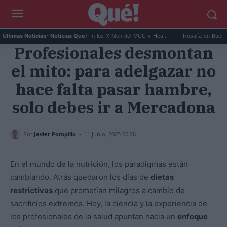
Kit Connor será Cíclope en los X-Men del MCU y Hea...
Rosalía en Buenos Aires: 
Últimas Noticias
- Noticias Que!:
Profesionales desmontan
el mito: para adelgazar no
hace falta pasar hambre,
solo debes ir a Mercadona
-
Por
Javier Pompilio
11 junio, 2025 06:26
En el mundo de la nutrición, los paradigmas están
cambiando. Atrás quedaron los días de
dietas
restrictivas
que prometían milagros a cambio de
sacrificios extremos. Hoy, la ciencia y la experiencia de
los profesionales de la salud apuntan hacia un
enfoque