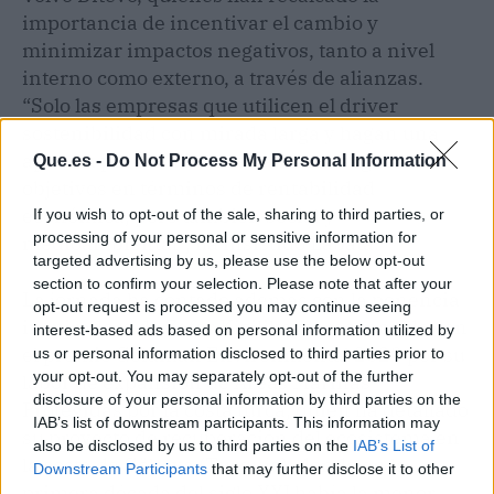
importancia de incentivar el cambio y
minimizar impactos negativos, tanto a nivel
interno como externo, a través de alianzas.
“Solo las empresas que utilicen el driver
sostenibilidad con mirada larga y hagan una
apuesta por las alianzas van a conseguir sus
Que.es -
Do Not Process My Personal Information
objetivos en términos de rentabilidad
económica, pero también social y
If you wish to opt-out of the sale, sharing to third parties, or
processing of your personal or sensitive information for
medioambiental”, ha insistido Labata.
targeted advertising by us, please use the below opt-out
section to confirm your selection. Please note that after your
La jornada ha contado además con la ponencia
opt-out request is processed you may continue seeing
inspiradora de Zafer Kizilikaya, reconocido con
interest-based ads based on personal information utilized by
el premio Goldman Environmental 2023 por su
us or personal information disclosed to third parties prior to
your opt-out. You may separately opt-out of the further
labor de expansión de Áreas Marinas
disclosure of your personal information by third parties on the
Protegidas por la costa turca, quien ha detallado
IAB’s list of downstream participants. This information may
su proyecto de recuperación del ecosistema en
also be disclosed by us to third parties on the
IAB’s List of
la costa de Gökova (Turquía), donde en la
Downstream Participants
that may further disclose it to other
primera década del siglo XXI había la menor
third parties.