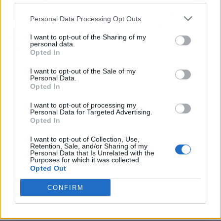
proporción de peces de todo el Mediterráneo.
Personal Data Processing Opt Outs
“La conservación activa y efectiva hizo posible
no solo aumentar la población de peces, sino
I want to opt-out of the Sharing of my
personal data.
también su tamaño, lo que ha ayudado
Opted In
enormemente a las comunidades de
I want to opt-out of the Sale of my
pescadores de la zona, entre las que hay
Personal Data.
muchas mujeres”, ha remarcado Kizilikaya.
Opted In
I want to opt-out of processing my
Personal Data for Targeted Advertising.
Opted In
I want to opt-out of Collection, Use,
Retention, Sale, and/or Sharing of my
Personal Data that Is Unrelated with the
Purposes for which it was collected.
Opted Out
CONFIRM