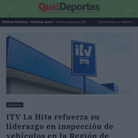
ragoza 2026: el festival de cerveza artesana de...
Oposiciones a maestro 2026: cambia
Últimas Noticias
- Noticias Que!:
Deportes
ITV La Hita refuerza su
liderazgo en inspección de
vehículos en la Región de