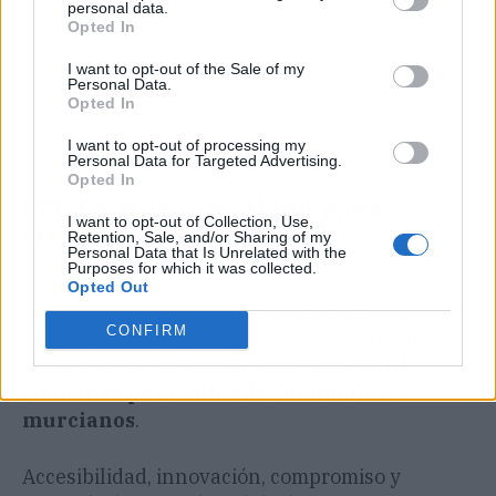
personal data.
Opted In
I want to opt-out of the Sale of my
Personal Data.
Opted In
I want to opt-out of processing my
Personal Data for Targeted Advertising.
Opted In
ITV La Hita, un aliado para
I want to opt-out of Collection, Use,
circular con seguridad
Retention, Sale, and/or Sharing of my
Personal Data that Is Unrelated with the
Purposes for which it was collected.
En un contexto donde el cumplimiento
Opted Out
normativo y la revisión técnica del vehículo son
CONFIRM
elementos clave para una movilidad segura,
ITV La Hita se posiciona como un
socio de
confianza para miles de conductores
murcianos
.
Accesibilidad, innovación, compromiso y