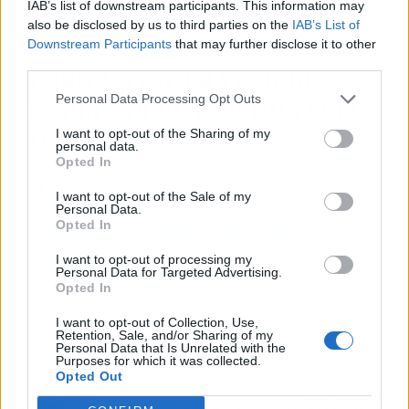
IAB’s list of downstream participants. This information may
ALGUNOS DICEN QUE NO
also be disclosed by us to third parties on the
IAB’s List of
CUMPLE CON LA FILOSOFÍA,
Downstream Participants
that may further disclose it to other
third parties.
PERO VOY A TRATAR DE
Personal Data Processing Opt Outs
EXPLICAR EL POR QUÉ SI LO
I want to opt-out of the Sharing of my
HACE.
personal data.
Opted In
👇🧵
I want to opt-out of the Sale of my
Personal Data.
PIC.TWITTER.COM/QRCVWU
Opted In
DVTM
I want to opt-out of processing my
Personal Data for Targeted Advertising.
Opted In
— Unique in the World 🔴⚪️ (@gorritazuria_)
I want to opt-out of Collection, Use,
May 28, 2025
Retention, Sale, and/or Sharing of my
Personal Data that Is Unrelated with the
Purposes for which it was collected.
Opted Out
Artículo anterior
Artículo siguiente