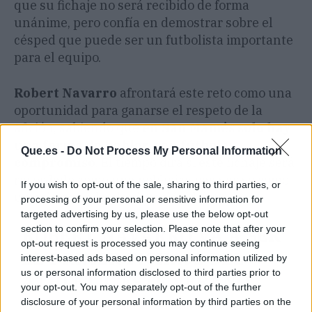
que su fichaje no será recibido de forma
unánime, pero confía en demostrar sobre el
césped que puede ser un futbolista importante
para el equipo.
Robert Navarro
afrontará este reto como una
oportunidad para ganarse el respeto de la
afición, sabiendo que
en San Mamés solo hay
una forma de hablar, con fútbol y
Que.es -
Do Not Process My Personal Information
compromiso
. El tiempo dirá si este fichaje será
recordado como una polémica pasajera o como
If you wish to opt-out of the sale, sharing to third parties, or
un acierto en la planificación del
Athletic
.
processing of your personal or sensitive information for
targeted advertising by us, please use the below opt-out
section to confirm your selection. Please note that after your
ROBERT NAVARRO VA A SER
opt-out request is processed you may continue seeing
EL PRIMER FICHAJE DEL
interest-based ads based on personal information utilized by
us or personal information disclosed to third parties prior to
ATHLETIC ESTE VERANO.
your opt-out. You may separately opt-out of the further
disclosure of your personal information by third parties on the