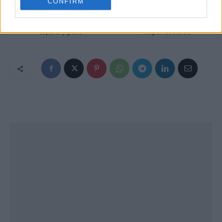
CONFIRM
Vuelve la fórmula David
ITV La Hita refuerza su
Silva en la Real
liderazgo en inspección
Sociedad: crack total,
de vehículos en la
español y gratis
Región de Murcia