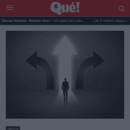
 goma de la nevera: el truco del papel para sabe...
Las 5 mejores playas de Formenter
Últimas Noticias
- Noticias Que!:
Agencia