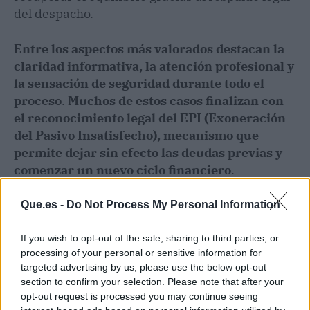
del despacho.
Entre los aspectos más valorados destacan la
claridad informativa, la atención profesional y
la sensación de seguridad durante todo el
proceso
.
Muchos de estos casos finalizan con
el reconocimiento legal del EPI (Exoneración
del Pasivo Insatisfecho), mecanismo que
permite dejar sin efecto las deudas previas y
comenzar un nuevo ciclo financiero
.
Que.es -
Do Not Process My Personal Information
If you wish to opt-out of the sale, sharing to third parties, or
processing of your personal or sensitive information for
targeted advertising by us, please use the below opt-out
section to confirm your selection. Please note that after your
opt-out request is processed you may continue seeing