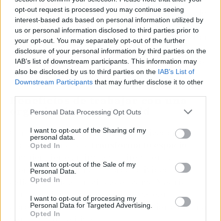
opt-out request is processed you may continue seeing
El uso de herramientas digitales, como apps de
interest-based ads based on personal information utilized by
tareas o calendarios compartidos, también
us or personal information disclosed to third parties prior to
puede ayudarte a mantenerte enfocado y evitar
your opt-out. You may separately opt-out of the further
olvidos que generan estrés innecesario,
disclosure of your personal information by third parties on the
siempre y cuando estés habituados a usar este
IAB’s list of downstream participants. This information may
also be disclosed by us to third parties on the
IAB’s List of
tipo de aplicaciones.
Downstream Participants
that may further disclose it to other
third parties.
Beneficios de trabajar con una
organizadora en Madrid
Personal Data Processing Opt Outs
I want to opt-out of the Sharing of my
Contar con el apoyo de una organizadora
personal data.
profesional no solo
transforma tu espacio
,
Opted In
también tiene un impacto directo en tu
I want to opt-out of the Sale of my
bienestar emocional, tu productividad y tu
Personal Data.
Opted In
calidad de vida. En ciudades como Madrid,
donde el tiempo y el espacio escasean,
I want to opt-out of processing my
aprender a vivir con orden se convierte en una
Personal Data for Targeted Advertising.
Opted In
ventaja competitiva.