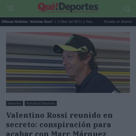
 Connor será Cíclope en los X-Men del MCU y Hea...
Rosalía en Buenos Aires: detiene
Últimas Noticias
- Noticias Que!:
Deportes
Portada 4 Deportes
Valentino Rossi reunido en
secreto: conspiración para
acabar con Marc Márquez