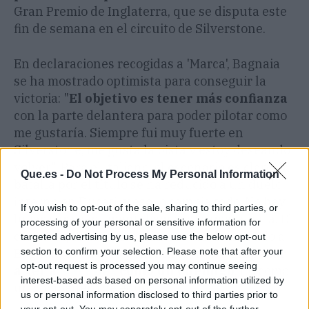
Gran Premio de Inglaterra, que se disputa este
fin de semana en el circuito de Silverstone.
En declaraciones recogidas a 'Marca', Bagnaia
se ha mostrado optimista para conseguir la
victoria: "
El objetivo es tener más confianza
con la parte delantera para poder pilotar como
me gustaría. Siempre fui muy fuerte en
Silverstone, me gusta la pista y estoy deseando
volver". Para el italiano, el escenario es claro: la
Que.es -
Do Not Process My Personal Information
batalla por el título se ha reducido a un duelo
interno en Ducati, y eso lo cambia todo. No hay
If you wish to opt-out of the sale, sharing to third parties, or
lugar para sentimentalismos ni camaradería. El
processing of your personal or sensitive information for
consejo que el mítico número '46' le ha dado a
targeted advertising by us, please use the below opt-out
section to confirm your selection. Please note that after your
Bagnaia es directo y sin filtros:
debe empezar
opt-out request is processed you may continue seeing
a ver a
Márquez
como un enemigo
, no como
interest-based ads based on personal information utilized by
un compañero de equipo.
us or personal information disclosed to third parties prior to
your opt-out. You may separately opt-out of the further