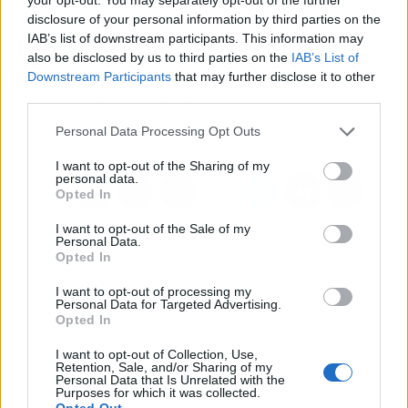
disclosure of your personal information by third parties on the
Artículo anterior
Artículo siguiente
IAB’s list of downstream participants. This information may
Carlos Alcaraz
La Real Sociedad de
also be disclosed by us to third parties on the
IAB’s List of
pisoteado por una
Sergio Francisco arranca
Downstream Participants
that may further disclose it to other
leyenda del tenis
con un jugón del FC
third parties.
mundial a las puertas de
Barcelona: primer fichaje
Roland Garros
Personal Data Processing Opt Outs
I want to opt-out of the Sharing of my
personal data.
Opted In
I want to opt-out of the Sale of my
Personal Data.
Opted In
I want to opt-out of processing my
Personal Data for Targeted Advertising.
Opted In
I want to opt-out of Collection, Use,
Retention, Sale, and/or Sharing of my
Personal Data that Is Unrelated with the
Purposes for which it was collected.
Opted Out