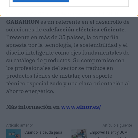
Con más de 50 años de trayectoria,
ELNUR
GABARRON
es un referente en el desarrollo de
soluciones de
calefacción eléctrica eficiente
.
Presente en más de 35 países, la compañía
apuesta por la tecnología, la sostenibilidad y el
diseño inteligente como ejes fundamentales de
su catálogo de productos. Su compromiso con
los profesionales del sector se traduce en
productos fáciles de instalar, con soporte
técnico especializado y una clara orientación al
ahorro energético.
Más información en
www.elnur.es/
Artículo anterior
Artículo siguiente
Cuando la deuda pasa
EmpowerTalent y UCM