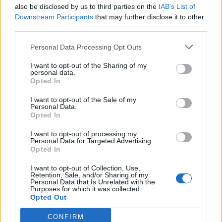
also be disclosed by us to third parties on the
IAB’s List of
Downstream Participants
that may further disclose it to other
third parties.
Personal Data Processing Opt Outs
I want to opt-out of the Sharing of my
personal data.
Opted In
I want to opt-out of the Sale of my
Personal Data.
Opted In
El futuro del agua caliente es
solar, inteligente y conectado
I want to opt-out of processing my
Personal Data for Targeted Advertising.
Opted In
Reformar el hogar no solo es una cuestión
estética, sino también una oportunidad para
I want to opt-out of Collection, Use,
Retention, Sale, and/or Sharing of my
modernizar sus sistemas más esenciales. Si
Personal Data that Is Unrelated with the
Purposes for which it was collected.
tienes una instalación fotovoltaica, instalar un
Opted Out
termo eléctrico solar con tecnología Solar
CONFIRM
Manager es, sin duda, una decisión acertada.