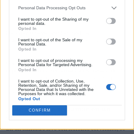
Personal Data Processing Opt Outs
I want to opt-out of the Sharing of my
personal data.
Opted In
Solicitar una valoración médica
independiente
, no solo la que facilita la
I want to opt-out of the Sale of my
Personal Data.
aseguradora.
Opted In
I want to opt-out of processing my
Contactar con un equipo jurídico
Personal Data for Targeted Advertising.
especializado en reclamaciones por accidente
,
Opted In
que sepa valorar no solo los días de curación,
I want to opt-out of Collection, Use,
sino también las secuelas y perjuicios
Retention, Sale, and/or Sharing of my
Personal Data that Is Unrelated with the
personales.
Purposes for which it was collected.
Opted Out
¿Qué se puede reclamar en un
CONFIRM
microaccidente?
En un siniestro leve con lesiones cervicales, se