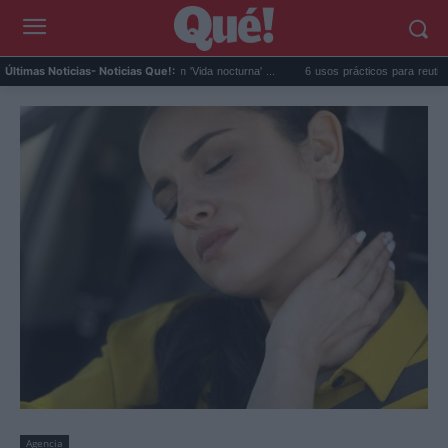
da el salto en solitario con 'Vida nocturna' ...
6 usos prácticos para reutilizar el agua de
Últimas Noticias
- Noticias Que!:
Agencia