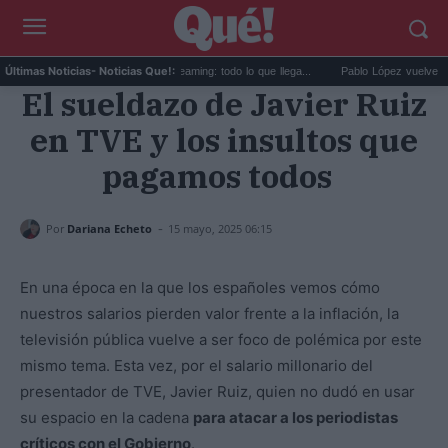
Estrenos de agosto en streaming: todo lo que llega...
Pablo López vuelve con 'El
Últimas Noticias
- Noticias Que!:
El sueldazo de Javier Ruiz
en TVE y los insultos que
pagamos todos
-
Por
Dariana Echeto
15 mayo, 2025 06:15
En una época en la que los españoles vemos cómo
nuestros salarios pierden valor frente a la inflación, la
televisión pública vuelve a ser foco de polémica por este
mismo tema. Esta vez, por el salario millonario del
presentador de TVE, Javier Ruiz, quien no dudó en usar
su espacio en la cadena
para atacar a los periodistas
críticos con el Gobierno
.