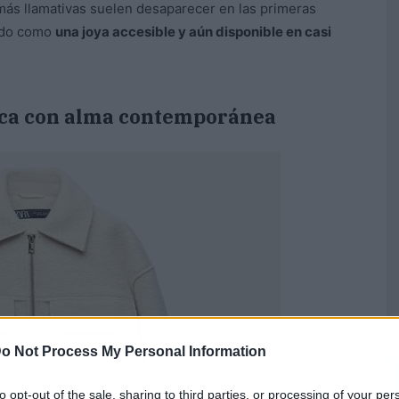
más llamativas suelen desaparecer en las primeras
nido como
una joya accesible y aún disponible en casi
sica con alma contemporánea
o Not Process My Personal Information
to opt-out of the sale, sharing to third parties, or processing of your per