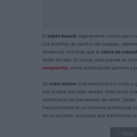
El
tejido bouclé
, ligeramente rústico pero c
Los bolsillos de parche con solapas, ademá
tendencia, mientras que el
cierre de cremal
botón dorado. En suma, esta prenda se conv
vanguardia
, entre sofisticación parisina y 
Su
color neutro
(una mezcla entre crudo y g
luz) la hace aún más versátil. Esta no es un
combinarla con pantalones de vestir, faldas 
Funciona tanto en un entorno profesional c
de su encanto: una pieza que transforma cua
Atrás