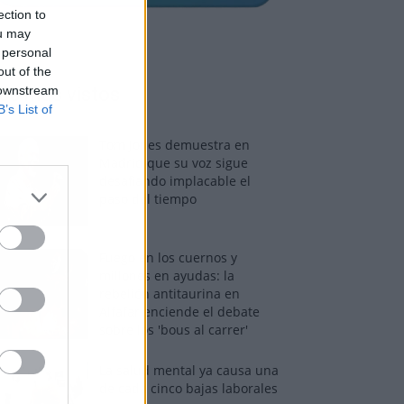
ection to
ou may
 personal
out of the
 downstream
os más vistos
B’s List of
Tom Jones demuestra en
Madrid que su voz sigue
desafiando implacable el
paso del tiempo
Fuego en los cuernos y
millones en ayudas: la
rebelión antitaurina en
Alfafar enciende el debate
sobre los 'bous al carrer'
La salud mental ya causa una
de cada cinco bajas laborales