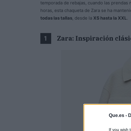
temporada de rebajas, cuando las prendas 
horas, esta chaqueta de Zara se ha mante
todas las tallas
, desde la
XS hasta la XXL
.
Zara: Inspiración clá
1
Que.es -
D
If you wish 