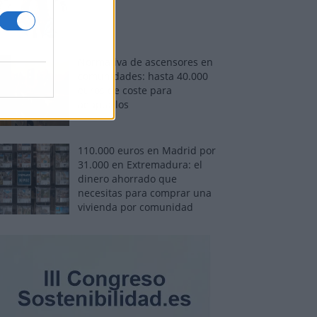
Normativa de ascensores en
comunidades: hasta 40.000
euros de coste para
adaptarlos
110.000 euros en Madrid por
31.000 en Extremadura: el
dinero ahorrado que
necesitas para comprar una
vivienda por comunidad