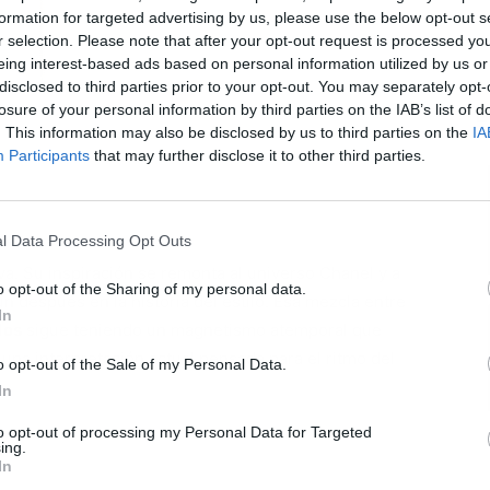
formation for targeted advertising by us, please use the below opt-out s
r selection. Please note that after your opt-out request is processed y
eing interest-based ads based on personal information utilized by us or
disclosed to third parties prior to your opt-out. You may separately opt-
losure of your personal information by third parties on the IAB’s list of
L
. This information may also be disclosed by us to third parties on the
IA
Participants
that may further disclose it to other third parties.
l Data Processing Opt Outs
a. Su inspiración se remonta al universo Chanel y a
o opt-out of the Sharing of my personal data.
n después en la historia del estilo. Esa mezcla entre
In
dos
sigue teniendo un magnetismo atemporal que
una interpretación actual pensada para el ritmo del
o opt-out of the Sale of my Personal Data.
In
to opt-out of processing my Personal Data for Targeted
ing.
In