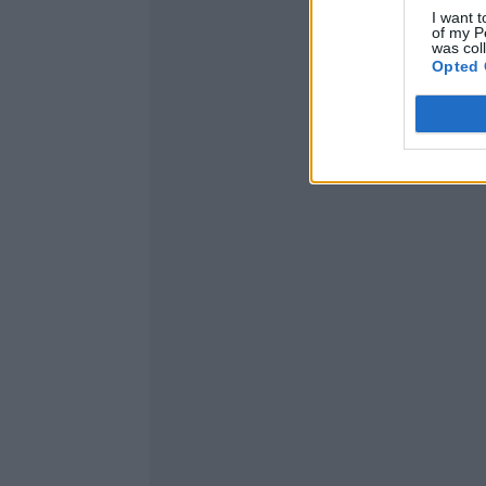
I want t
of my P
was col
Opted 