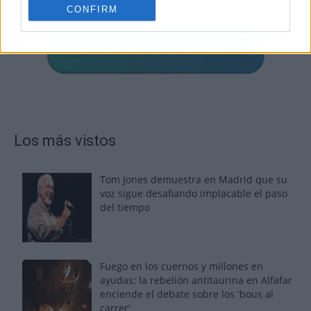
CONFIRM
Los más vistos
Tom Jones demuestra en Madrid que su
voz sigue desafiando implacable el paso
del tiempo
Fuego en los cuernos y millones en
ayudas: la rebelión antitaurina en Alfafar
enciende el debate sobre los 'bous al
carrer'