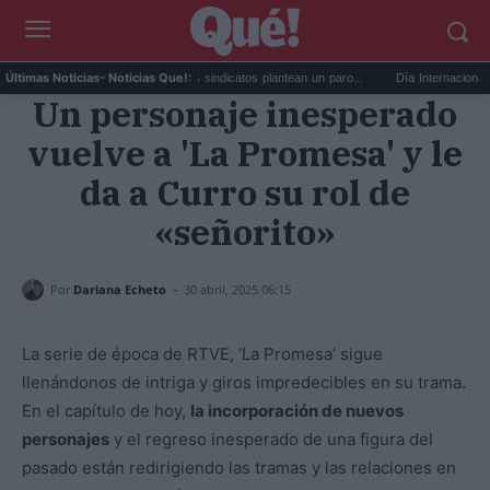
.
Huelga de médicos: los sindicatos plantean un paro...
Día Internacional de la C
Últimas Noticias
- Noticias Que!:
Un personaje inesperado
vuelve a 'La Promesa' y le
da a Curro su rol de
«señorito»
-
Por
Dariana Echeto
30 abril, 2025 06:15
La serie de época de RTVE, ‘La Promesa’ sigue
llenándonos de intriga y giros impredecibles en su trama.
En el capítulo de hoy,
la incorporación de nuevos
personajes
y el regreso inesperado de una figura del
pasado están redirigiendo las tramas y las relaciones en