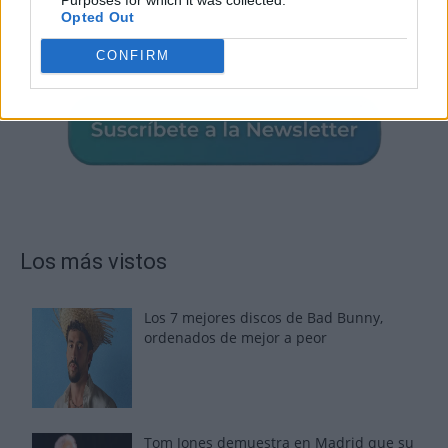
Opted Out
CONFIRM
Los más vistos
Los 7 mejores discos de Bad Bunny,
ordenados de mejor a peor
Tom Jones demuestra en Madrid que su