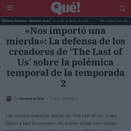
Perseidas 2026: dónde ver gratis la lluvia de estr...
"Me casaré con ella": Un ho
Últimas Noticias
- Noticias Que!:
«Nos importó una
mierda»: La defensa de los
creadores de ‘The Last of
Us’ sobre la polémica
temporal de la temporada
2
-
Por
Dariana Echeto
21 abril, 2025 06:30
Las mentes maestras detrás de ‘The Last of Us’, Craig
Mazin y Neil Druckmann, no suelen andar con rodeos.
Inmediatamente, cuando la primera polémica menor