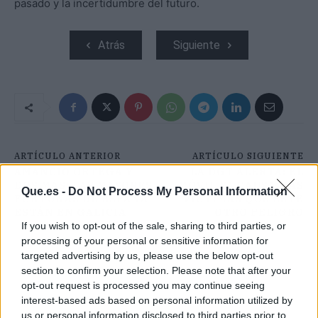
pasado y la incertidumbre del futuro.
Atrás
Siguiente
ARTÍCULO ANTERIOR
ARTÍCULO SIGUIENTE
AMANCIO ORTEGA Y
LA DGT ALERTA: EL
DOS MÁS: LAS MAYORES
MÓVIL YA CAUSA MÁS
Que.es -
Do Not Process My Personal Information
FORTUNAS DE ESPAÑA
VÍCTIMAS QUE ESTE
ESTÁN EN GALICIA
OTRO PELIGRO
If you wish to opt-out of the sale, sharing to third parties, or
processing of your personal or sensitive information for
targeted advertising by us, please use the below opt-out
section to confirm your selection. Please note that after your
opt-out request is processed you may continue seeing
interest-based ads based on personal information utilized by
us or personal information disclosed to third parties prior to