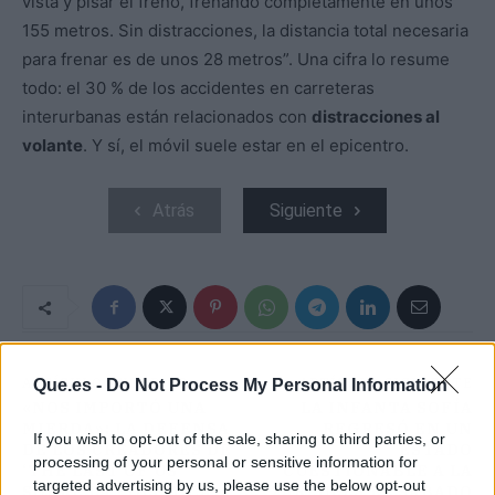
vista y pisar el freno, frenando completamente en unos
155 metros. Sin distracciones, la distancia total necesaria
para frenar es de unos 28 metros”. Una cifra lo resume
todo: el 30 % de los accidentes en carreteras
interurbanas están relacionados con
distracciones al
volante
. Y sí, el móvil suele estar en el epicentro.
Atrás
Siguiente
ARTÍCULO ANTERIOR
ARTÍCULO SIGUIENTE
Que.es -
Do Not Process My Personal Information
«NOS IMPORTÓ UNA
LA INFANTA SOFÍA
MIERDA»: LA DEFENSA
REGRESÓ EN UN
If you wish to opt-out of the sale, sharing to third parties, or
DE LOS CREADORES DE
ESTADO
processing of your personal or sensitive information for
‘THE LAST OF US’
CUESTIONABLE A LA
targeted advertising by us, please use the below opt-out
SOBRE LA POLÉMICA
ZARZUELA EL SÁBADO