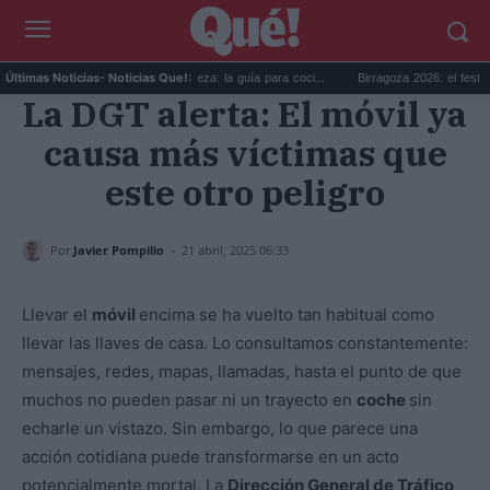
Día Internacional de la Cerveza: la guía para coci...
Birragoza 2026: el festival de 
Últimas Noticias
- Noticias Que!:
La DGT alerta: El móvil ya
causa más víctimas que
este otro peligro
-
Por
Javier Pompilio
21 abril, 2025 06:33
Llevar el
móvil
encima se ha vuelto tan habitual como
llevar las llaves de casa. Lo consultamos constantemente:
mensajes, redes, mapas, llamadas, hasta el punto de que
muchos no pueden pasar ni un trayecto en
coche
sin
echarle un vistazo. Sin embargo, lo que parece una
acción cotidiana puede transformarse en un acto
potencialmente mortal. La
Dirección General de Tráfico