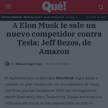
...
Guerra abierta en la familia Matamoros: la frase s...
La DGT lo confirma hoy: 
Últimas Noticias
- Noticias Que!:
A Elon Musk le sale un
nuevo competidor contra
Tesla: Jeff Bezos, de
Amazon
-
Por
Manuel Angel Chao
18 abril, 2025 06:33
El multimillonario sudafricano
Elon Musk
logró darse a
conocer en gran medida por ser el propietario de Tesla,
una firma que fue fundada en 2003 por los ingenieros
Martin Eberhard y Marc Tarpenning. Desde entonces sus
vehículos eléctricos se han popularizado en todo el