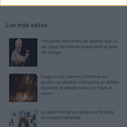
Los más vistos
Tom Jones demuestra en Madrid que su
voz sigue desafiando implacable el paso
del tiempo
Fuego en los cuernos y millones en
ayudas: la rebelión antitaurina en Alfafar
enciende el debate sobre los 'bous al
carrer'
La salud mental ya causa una de cada
cinco bajas laborales