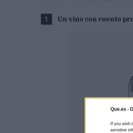
Un vino con cuento pro
1
Que.es -
D
If you wish 
sensitive in