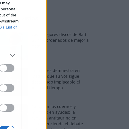
ou may
 personal
out of the
os más vistos
 downstream
B’s List of
Los 7 mejores discos de Bad
Bunny, ordenados de mejor a
peor
Tom Jones demuestra en
Madrid que su voz sigue
desafiando implacable el
paso del tiempo
Fuego en los cuernos y
millones en ayudas: la
rebelión antitaurina en
Alfafar enciende el debate