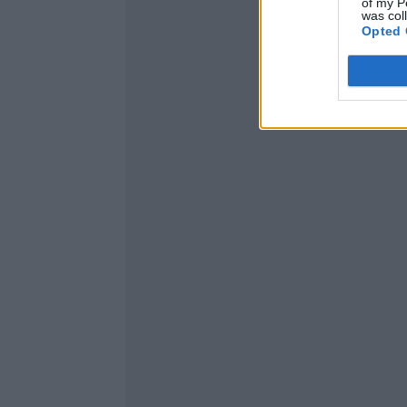
of my P
was col
Opted 