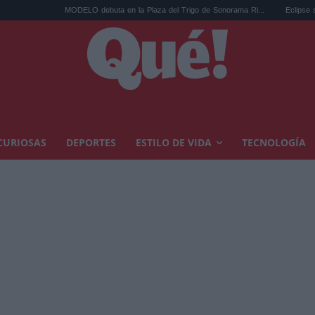
MODELO debuta en la Plaza del Trigo de Sonorama Ri...
Eclipse solar en Cariñen
CURIOSAS
DEPORTES
ESTILO DE VIDA
TECNOLOGÍA