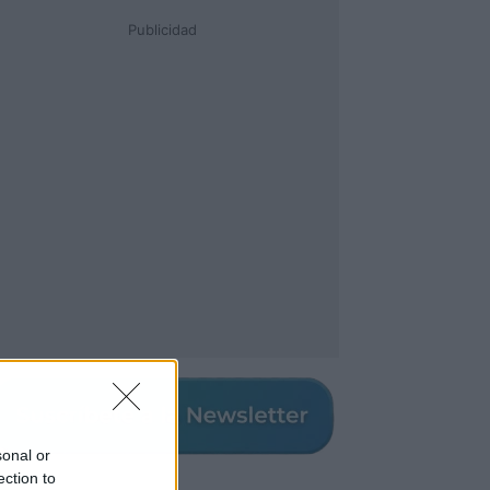
Publicidad
sonal or
ection to