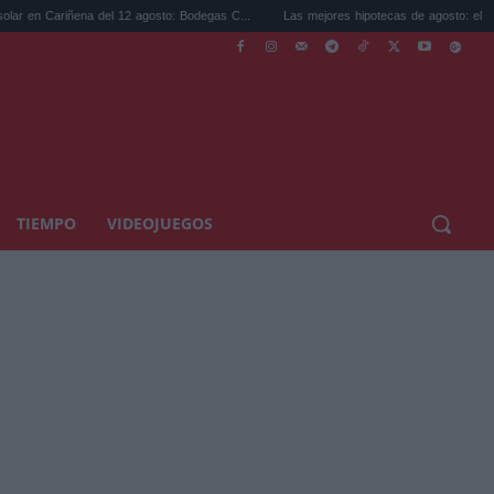
a del 12 agosto: Bodegas C...
Las mejores hipotecas de agosto: el TAE más compet..
TIEMPO
VIDEOJUEGOS