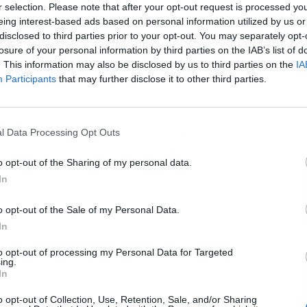
r selection. Please note that after your opt-out request is processed y
eing interest-based ads based on personal information utilized by us or
disclosed to third parties prior to your opt-out. You may separately opt-
L
losure of your personal information by third parties on the IAB’s list of
. This information may also be disclosed by us to third parties on the
IA
Participants
that may further disclose it to other third parties.
l Data Processing Opt Outs
r la histórica bodega valenciana
Torre Oria
, se ha
l vinícola de Mercadona. ¿La razón? Una combinación
o opt-out of the Sharing of my personal data.
ácilmente en los estantes de los supermercados: una
In
a que nunca falla y un precio que parece de otra
o opt-out of the Sale of my Personal Data.
In
to opt-out of processing my Personal Data for Targeted
ing.
In
o opt-out of Collection, Use, Retention, Sale, and/or Sharing