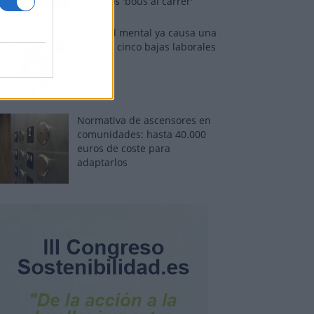
sobre los 'bous al carrer'
La salud mental ya causa una
de cada cinco bajas laborales
Normativa de ascensores en
comunidades: hasta 40.000
euros de coste para
adaptarlos